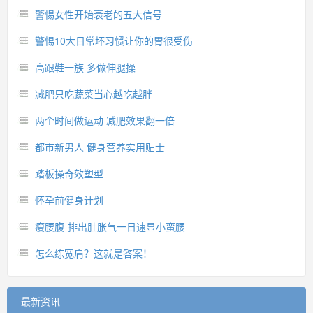
警惕女性开始衰老的五大信号
警惕10大日常坏习惯让你的胃很受伤
高跟鞋一族 多做伸腿操
减肥只吃蔬菜当心越吃越胖
两个时间做运动 减肥效果翻一倍
都市新男人 健身营养实用贴士
踏板操奇效塑型
怀孕前健身计划
瘦腰腹-排出肚胀气一日速显小蛮腰
怎么练宽肩？这就是答案！
最新资讯