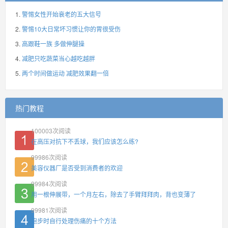
警惕女性开始衰老的五大信号
警惕10大日常坏习惯让你的胃很受伤
高跟鞋一族 多做伸腿操
减肥只吃蔬菜当心越吃越胖
两个时间做运动 减肥效果翻一倍
热门教程
100003
次阅读
在高压对抗下不丢球，我们应该怎么练?
99986
次阅读
美容仪器厂是否受到消费者的欢迎
99984
次阅读
用一根伸展带，一个月左右，除去了手臂拜拜肉，背也变薄了
99981
次阅读
跑步时自行处理伤痛的十个方法