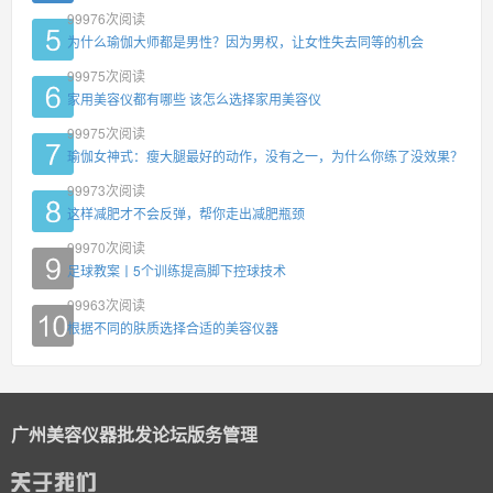
99976
次阅读
为什么瑜伽大师都是男性？因为男权，让女性失去同等的机会
99975
次阅读
家用美容仪都有哪些 该怎么选择家用美容仪
99975
次阅读
瑜伽女神式：瘦大腿最好的动作，没有之一，为什么你练了没效果？
99973
次阅读
这样减肥才不会反弹，帮你走出减肥瓶颈
99970
次阅读
足球教案丨5个训练提高脚下控球技术
99963
次阅读
根据不同的肤质选择合适的美容仪器
广州美容仪器批发论坛版务管理