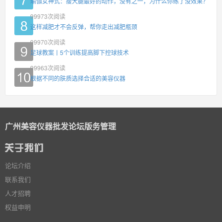
瑜伽女神式：瘦大腿最好的动作，没有之一，为什么你练了没效果？
99973
次阅读
这样减肥才不会反弹，帮你走出减肥瓶颈
99970
次阅读
足球教案丨5个训练提高脚下控球技术
99963
次阅读
根据不同的肤质选择合适的美容仪器
广州美容仪器批发论坛版务管理
论坛介绍
联系我们
人才招聘
权益申明