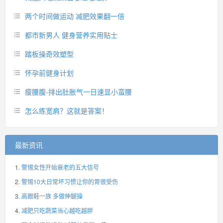
两个时间做运动 减肥效果翻一倍
都市新男人 健身营养实用贴士
踏板操奇效塑型
怀孕前健身计划
瘦腰腹-排出肚胀气一日速显小蛮腰
怎么练宽肩？这就是答案！
最新资讯
警惕女性开始衰老的五大信号
警惕10大日常坏习惯让你的胃很受伤
高跟鞋一族 多做伸腿操
减肥只吃蔬菜当心越吃越胖