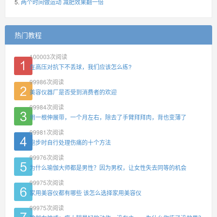
两个时间做运动 减肥效果翻一倍
热门教程
100003
次阅读
在高压对抗下不丢球，我们应该怎么练?
99986
次阅读
美容仪器厂是否受到消费者的欢迎
99984
次阅读
用一根伸展带，一个月左右，除去了手臂拜拜肉，背也变薄了
99981
次阅读
跑步时自行处理伤痛的十个方法
99976
次阅读
为什么瑜伽大师都是男性？因为男权，让女性失去同等的机会
99975
次阅读
家用美容仪都有哪些 该怎么选择家用美容仪
99975
次阅读