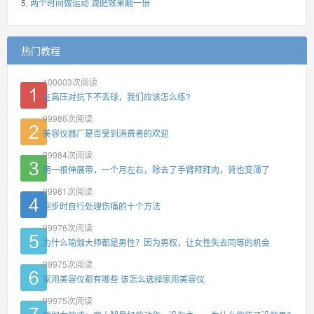
两个时间做运动 减肥效果翻一倍
热门教程
100003
次阅读
在高压对抗下不丢球，我们应该怎么练?
99986
次阅读
美容仪器厂是否受到消费者的欢迎
99984
次阅读
用一根伸展带，一个月左右，除去了手臂拜拜肉，背也变薄了
99981
次阅读
跑步时自行处理伤痛的十个方法
99976
次阅读
为什么瑜伽大师都是男性？因为男权，让女性失去同等的机会
99975
次阅读
家用美容仪都有哪些 该怎么选择家用美容仪
99975
次阅读