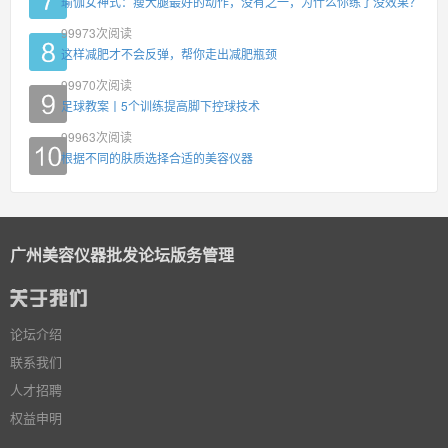
瑜伽女神式：瘦大腿最好的动作，没有之一，为什么你练了没效果？
99973
次阅读
这样减肥才不会反弹，帮你走出减肥瓶颈
99970
次阅读
足球教案丨5个训练提高脚下控球技术
99963
次阅读
根据不同的肤质选择合适的美容仪器
广州美容仪器批发论坛版务管理
论坛介绍
联系我们
人才招聘
权益申明