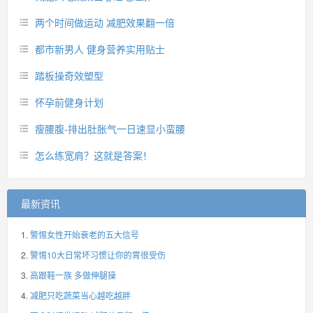
两个时间做运动 减肥效果翻一倍
都市新男人 健身营养实用贴士
踏板操奇效塑型
怀孕前健身计划
瘦腰腹-排出肚胀气一日速显小蛮腰
怎么练宽肩？这就是答案！
最新资讯
警惕女性开始衰老的五大信号
警惕10大日常坏习惯让你的胃很受伤
高跟鞋一族 多做伸腿操
减肥只吃蔬菜当心越吃越胖