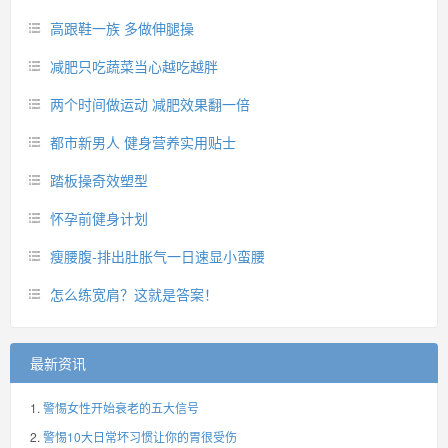
高跟鞋一族 多做伸腿操
减肥只吃蔬菜当心越吃越胖
两个时间做运动 减肥效果翻一倍
都市新男人 健身营养实用贴士
踏板操奇效塑型
怀孕前健身计划
瘦腰腹-排出肚胀气一日速显小蛮腰
怎么练宽肩？这就是答案！
最新资讯
警惕女性开始衰老的五大信号
警惕10大日常坏习惯让你的胃很受伤