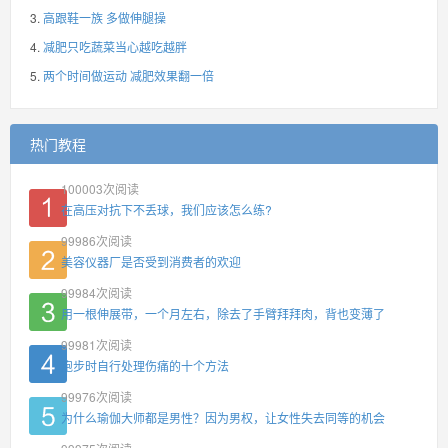
高跟鞋一族 多做伸腿操
减肥只吃蔬菜当心越吃越胖
两个时间做运动 减肥效果翻一倍
热门教程
100003
次阅读
在高压对抗下不丢球，我们应该怎么练?
99986
次阅读
美容仪器厂是否受到消费者的欢迎
99984
次阅读
用一根伸展带，一个月左右，除去了手臂拜拜肉，背也变薄了
99981
次阅读
跑步时自行处理伤痛的十个方法
99976
次阅读
为什么瑜伽大师都是男性？因为男权，让女性失去同等的机会