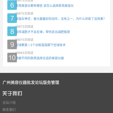
99975
次阅读
家用美容仪都有哪些 该怎么选择家用美容仪
99975
次阅读
瑜伽女神式：瘦大腿最好的动作，没有之一，为什么你练了没效果？
99973
次阅读
这样减肥才不会反弹，帮你走出减肥瓶颈
99970
次阅读
足球教案丨5个训练提高脚下控球技术
99963
次阅读
根据不同的肤质选择合适的美容仪器
广州美容仪器批发论坛版务管理
论坛介绍
联系我们