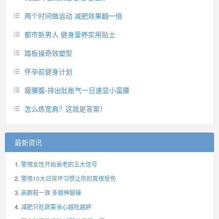
两个时间做运动 减肥效果翻一倍
都市新男人 健身营养实用贴士
踏板操奇效塑型
怀孕前健身计划
瘦腰腹-排出肚胀气一日速显小蛮腰
怎么练宽肩？这就是答案！
最新资讯
警惕女性开始衰老的五大信号
警惕10大日常坏习惯让你的胃很受伤
高跟鞋一族 多做伸腿操
减肥只吃蔬菜当心越吃越胖