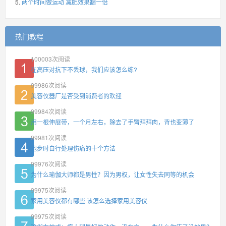
两个时间做运动 减肥效果翻一倍
热门教程
100003
次阅读
在高压对抗下不丢球，我们应该怎么练?
99986
次阅读
美容仪器厂是否受到消费者的欢迎
99984
次阅读
用一根伸展带，一个月左右，除去了手臂拜拜肉，背也变薄了
99981
次阅读
跑步时自行处理伤痛的十个方法
99976
次阅读
为什么瑜伽大师都是男性？因为男权，让女性失去同等的机会
99975
次阅读
家用美容仪都有哪些 该怎么选择家用美容仪
99975
次阅读