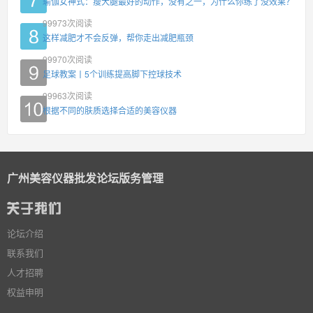
瑜伽女神式：瘦大腿最好的动作，没有之一，为什么你练了没效果？
99973
次阅读
这样减肥才不会反弹，帮你走出减肥瓶颈
99970
次阅读
足球教案丨5个训练提高脚下控球技术
99963
次阅读
根据不同的肤质选择合适的美容仪器
广州美容仪器批发论坛版务管理
论坛介绍
联系我们
人才招聘
权益申明