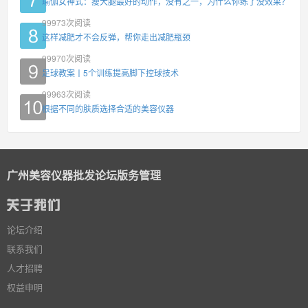
瑜伽女神式：瘦大腿最好的动作，没有之一，为什么你练了没效果？
99973
次阅读
这样减肥才不会反弹，帮你走出减肥瓶颈
99970
次阅读
足球教案丨5个训练提高脚下控球技术
99963
次阅读
根据不同的肤质选择合适的美容仪器
广州美容仪器批发论坛版务管理
论坛介绍
联系我们
人才招聘
权益申明