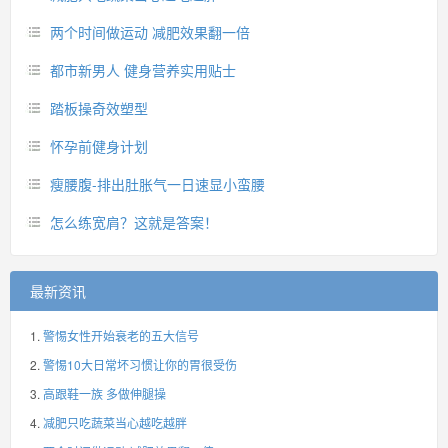
两个时间做运动 减肥效果翻一倍
都市新男人 健身营养实用贴士
踏板操奇效塑型
怀孕前健身计划
瘦腰腹-排出肚胀气一日速显小蛮腰
怎么练宽肩？这就是答案！
最新资讯
警惕女性开始衰老的五大信号
警惕10大日常坏习惯让你的胃很受伤
高跟鞋一族 多做伸腿操
减肥只吃蔬菜当心越吃越胖