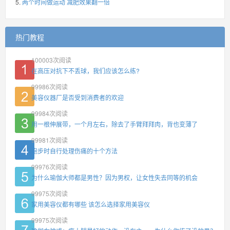
两个时间做运动 减肥效果翻一倍
热门教程
100003
次阅读
在高压对抗下不丢球，我们应该怎么练?
99986
次阅读
美容仪器厂是否受到消费者的欢迎
99984
次阅读
用一根伸展带，一个月左右，除去了手臂拜拜肉，背也变薄了
99981
次阅读
跑步时自行处理伤痛的十个方法
99976
次阅读
为什么瑜伽大师都是男性？因为男权，让女性失去同等的机会
99975
次阅读
家用美容仪都有哪些 该怎么选择家用美容仪
99975
次阅读