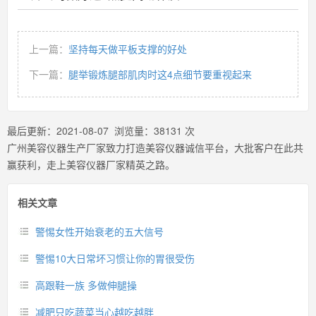
上一篇：
坚持每天做平板支撑的好处
下一篇：
腿举锻炼腿部肌肉时这4点细节要重视起来
最后更新：
2021-08-07
浏览量：
38131
次
广州美容仪器生产厂家致力打造美容仪器诚信平台，大批客户在此共
赢获利，走上美容仪器厂家精英之路。
相关文章
警惕女性开始衰老的五大信号
警惕10大日常坏习惯让你的胃很受伤
高跟鞋一族 多做伸腿操
减肥只吃蔬菜当心越吃越胖