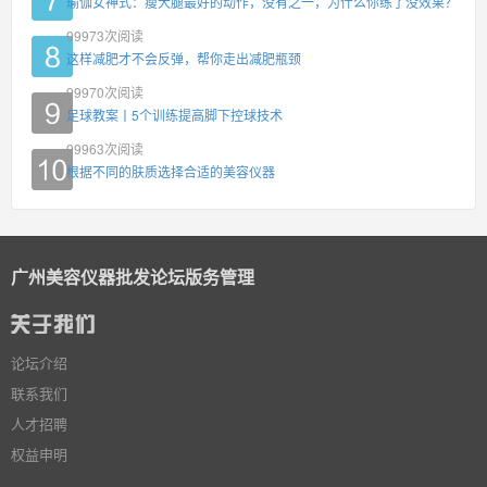
瑜伽女神式：瘦大腿最好的动作，没有之一，为什么你练了没效果？
99973
次阅读
这样减肥才不会反弹，帮你走出减肥瓶颈
99970
次阅读
足球教案丨5个训练提高脚下控球技术
99963
次阅读
根据不同的肤质选择合适的美容仪器
广州美容仪器批发论坛版务管理
论坛介绍
联系我们
人才招聘
权益申明