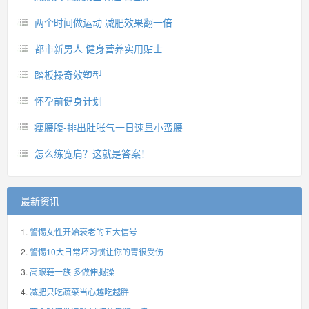
两个时间做运动 减肥效果翻一倍
都市新男人 健身营养实用贴士
踏板操奇效塑型
怀孕前健身计划
瘦腰腹-排出肚胀气一日速显小蛮腰
怎么练宽肩？这就是答案！
最新资讯
警惕女性开始衰老的五大信号
警惕10大日常坏习惯让你的胃很受伤
高跟鞋一族 多做伸腿操
减肥只吃蔬菜当心越吃越胖