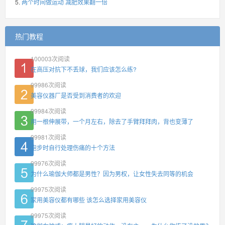
两个时间做运动 减肥效果翻一倍
热门教程
100003
次阅读
在高压对抗下不丢球，我们应该怎么练?
99986
次阅读
美容仪器厂是否受到消费者的欢迎
99984
次阅读
用一根伸展带，一个月左右，除去了手臂拜拜肉，背也变薄了
99981
次阅读
跑步时自行处理伤痛的十个方法
99976
次阅读
为什么瑜伽大师都是男性？因为男权，让女性失去同等的机会
99975
次阅读
家用美容仪都有哪些 该怎么选择家用美容仪
99975
次阅读