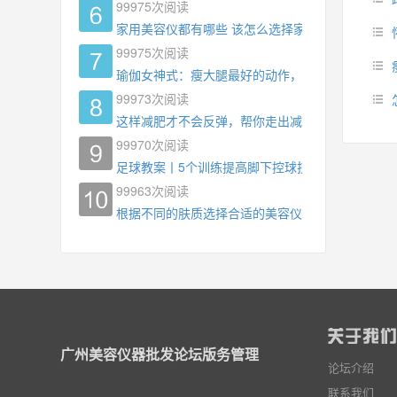
99975
次阅读
家用美容仪都有哪些 该怎么选择家用美容仪
99975
次阅读
瑜伽女神式：瘦大腿最好的动作，没有之一，为什
99973
次阅读
这样减肥才不会反弹，帮你走出减肥瓶颈
99970
次阅读
足球教案丨5个训练提高脚下控球技术
99963
次阅读
根据不同的肤质选择合适的美容仪器
广州美容仪器批发论坛版务管理
论坛介绍
联系我们