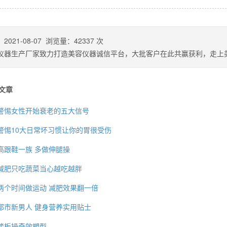
：
2021-08-07
浏览量：
42337
次
仪器生产厂家致力打造美容仪器诚信平台，大批客户在此共赢获利，走上
文章
警惕女性开始衰老的五大信号
警惕10大日常坏习惯让你的胃很受伤
高跟鞋一族 多做伸腿操
背也变薄了
减肥只吃蔬菜当心越吃越胖
两个时间做运动 减肥效果翻一倍
都市新男人 健身营养实用贴士
同等的机会
踏板操奇效塑型