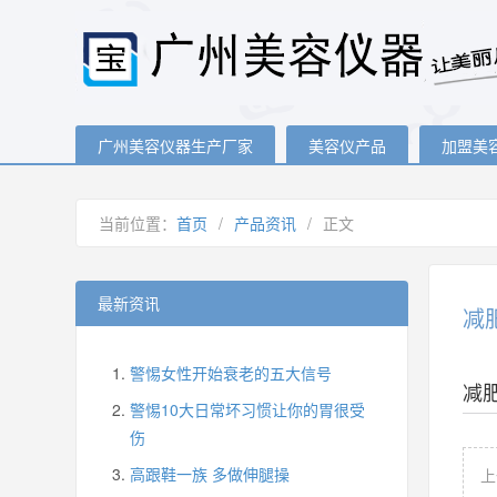
广州美容仪器生产厂家
美容仪产品
加盟美
当前位置：
首页
/
产品资讯
/
正文
最新资讯
减
警惕女性开始衰老的五大信号
减
警惕10大日常坏习惯让你的胃很受
伤
高跟鞋一族 多做伸腿操
上