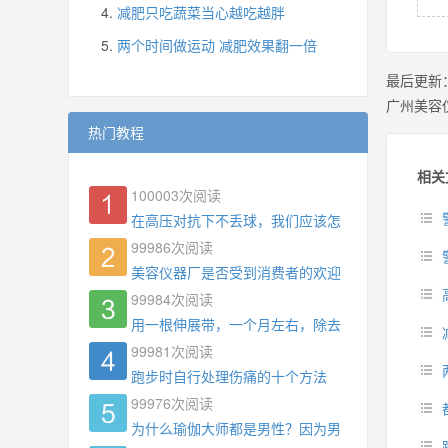
减肥只吃蔬菜当心越吃越胖
两个时间做运动 减肥效果翻一倍
最后更新
广州美容
热门教程
相关
100003
次阅读
在高压对抗下不丢球，我们应该怎么练?
99986
次阅读
美容仪器厂是否受到消费者的欢迎
99984
次阅读
用一根伸展带，一个月左右，除去了手臂拜拜肉，
99981
次阅读
跑步时自行处理伤痛的十个方法
99976
次阅读
为什么瑜伽大师都是男性？因为男权，让女性失去