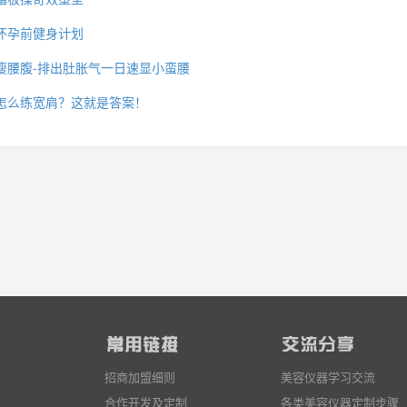
怀孕前健身计划
瘦腰腹-排出肚胀气一日速显小蛮腰
么你练了没效果？
怎么练宽肩？这就是答案！
招商加盟细则
美容仪器学习交流
合作开发及定制
各类美容仪器定制步骤