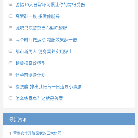
警惕10大日常坏习惯让你的胃很受伤
高跟鞋一族 多做伸腿操
减肥只吃蔬菜当心越吃越胖
两个时间做运动 减肥效果翻一倍
都市新男人 健身营养实用贴士
踏板操奇效塑型
怀孕前健身计划
瘦腰腹-排出肚胀气一日速显小蛮腰
怎么练宽肩？这就是答案！
最新资讯
警惕女性开始衰老的五大信号