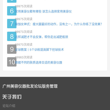
99975
次阅读
家用美容仪都有哪些 该怎么选择家用美容仪
99975
次阅读
瑜伽女神式：瘦大腿最好的动作，没有之一，为什么你练了没效果？
99973
次阅读
这样减肥才不会反弹，帮你走出减肥瓶颈
99970
次阅读
足球教案丨5个训练提高脚下控球技术
99963
次阅读
根据不同的肤质选择合适的美容仪器
广州美容仪器批发论坛版务管理
论坛介绍