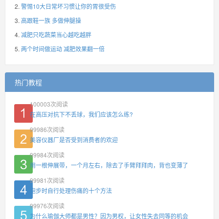
警惕10大日常坏习惯让你的胃很受伤
高跟鞋一族 多做伸腿操
减肥只吃蔬菜当心越吃越胖
两个时间做运动 减肥效果翻一倍
热门教程
100003
次阅读
在高压对抗下不丢球，我们应该怎么练?
99986
次阅读
美容仪器厂是否受到消费者的欢迎
99984
次阅读
用一根伸展带，一个月左右，除去了手臂拜拜肉，背也变薄了
99981
次阅读
跑步时自行处理伤痛的十个方法
99976
次阅读
为什么瑜伽大师都是男性？因为男权，让女性失去同等的机会