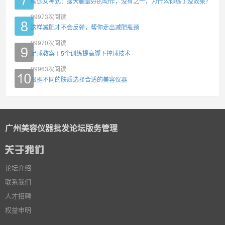
瑜伽女神式：瘦大腿最好的动作，没有之一，为什么你练了没效果？
99973
次阅读
这样减肥才不会反弹，帮你走出减肥瓶颈
99970
次阅读
足球教案丨5个训练提高脚下控球技术
99963
次阅读
根据不同的肤质选择合适的美容仪器
广州美容仪器批发论坛版务管理
论坛介绍
联系我们
人才招聘
权益申明