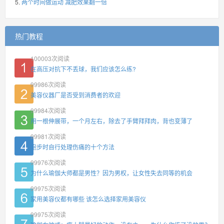
两个时间做运动 减肥效果翻一倍
热门教程
100003
次阅读
在高压对抗下不丢球，我们应该怎么练?
99986
次阅读
美容仪器厂是否受到消费者的欢迎
99984
次阅读
用一根伸展带，一个月左右，除去了手臂拜拜肉，背也变薄了
99981
次阅读
跑步时自行处理伤痛的十个方法
99976
次阅读
为什么瑜伽大师都是男性？因为男权，让女性失去同等的机会
99975
次阅读
家用美容仪都有哪些 该怎么选择家用美容仪
99975
次阅读