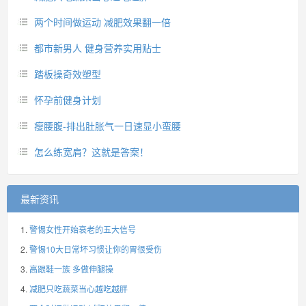
两个时间做运动 减肥效果翻一倍
都市新男人 健身营养实用贴士
踏板操奇效塑型
怀孕前健身计划
瘦腰腹-排出肚胀气一日速显小蛮腰
怎么练宽肩？这就是答案！
最新资讯
警惕女性开始衰老的五大信号
警惕10大日常坏习惯让你的胃很受伤
高跟鞋一族 多做伸腿操
减肥只吃蔬菜当心越吃越胖