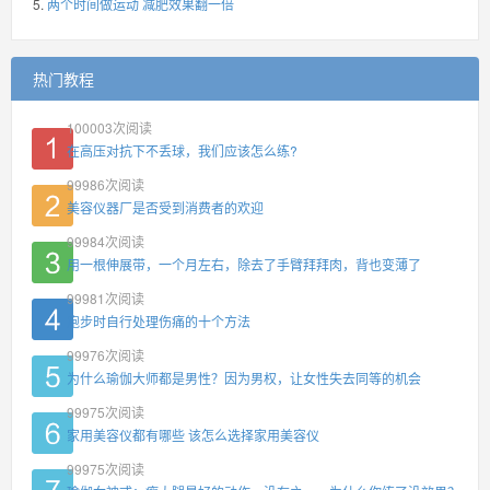
两个时间做运动 减肥效果翻一倍
热门教程
100003
次阅读
在高压对抗下不丢球，我们应该怎么练?
99986
次阅读
美容仪器厂是否受到消费者的欢迎
99984
次阅读
用一根伸展带，一个月左右，除去了手臂拜拜肉，背也变薄了
99981
次阅读
跑步时自行处理伤痛的十个方法
99976
次阅读
为什么瑜伽大师都是男性？因为男权，让女性失去同等的机会
99975
次阅读
家用美容仪都有哪些 该怎么选择家用美容仪
99975
次阅读