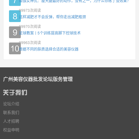
瑜伽女神式：瘦大腿最好的动作，没有之一，为什么你练了没效果？
99973
次阅读
这样减肥才不会反弹，帮你走出减肥瓶颈
99970
次阅读
足球教案丨5个训练提高脚下控球技术
99963
次阅读
根据不同的肤质选择合适的美容仪器
广州美容仪器批发论坛版务管理
论坛介绍
联系我们
人才招聘
权益申明