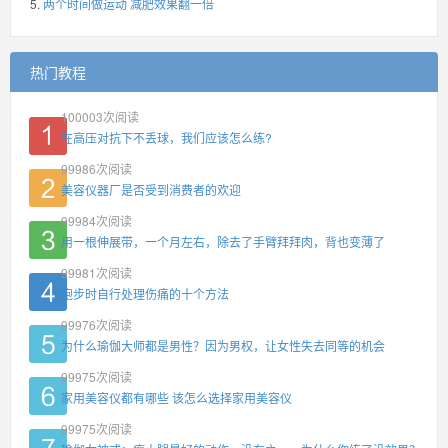
两个时间做运动 减肥效果翻一倍
热门教程
100003
次阅读
在高压对抗下不丢球，我们应该怎么练?
99986
次阅读
美容仪器厂是否受到消费者的欢迎
99984
次阅读
用一根伸展带，一个月左右，除去了手臂拜拜肉，背也变薄了
99981
次阅读
跑步时自行处理伤痛的十个方法
99976
次阅读
为什么瑜伽大师都是男性？因为男权，让女性失去同等的机会
99975
次阅读
家用美容仪都有哪些 该怎么选择家用美容仪
99975
次阅读