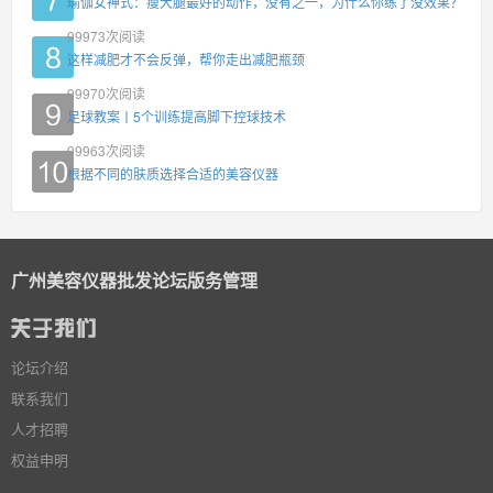
瑜伽女神式：瘦大腿最好的动作，没有之一，为什么你练了没效果？
99973
次阅读
这样减肥才不会反弹，帮你走出减肥瓶颈
99970
次阅读
足球教案丨5个训练提高脚下控球技术
99963
次阅读
根据不同的肤质选择合适的美容仪器
广州美容仪器批发论坛版务管理
论坛介绍
联系我们
人才招聘
权益申明