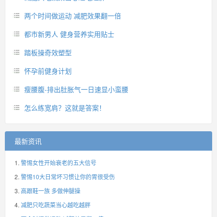
两个时间做运动 减肥效果翻一倍
都市新男人 健身营养实用贴士
踏板操奇效塑型
怀孕前健身计划
瘦腰腹-排出肚胀气一日速显小蛮腰
怎么练宽肩？这就是答案！
最新资讯
警惕女性开始衰老的五大信号
警惕10大日常坏习惯让你的胃很受伤
高跟鞋一族 多做伸腿操
减肥只吃蔬菜当心越吃越胖