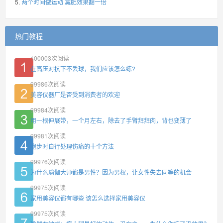
两个时间做运动 减肥效果翻一倍
热门教程
100003
次阅读
在高压对抗下不丢球，我们应该怎么练?
99986
次阅读
美容仪器厂是否受到消费者的欢迎
99984
次阅读
用一根伸展带，一个月左右，除去了手臂拜拜肉，背也变薄了
99981
次阅读
跑步时自行处理伤痛的十个方法
99976
次阅读
为什么瑜伽大师都是男性？因为男权，让女性失去同等的机会
99975
次阅读
家用美容仪都有哪些 该怎么选择家用美容仪
99975
次阅读