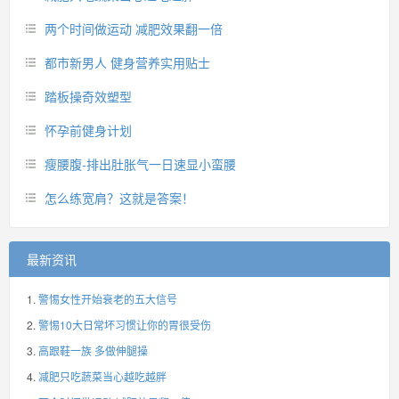
两个时间做运动 减肥效果翻一倍
都市新男人 健身营养实用贴士
踏板操奇效塑型
怀孕前健身计划
瘦腰腹-排出肚胀气一日速显小蛮腰
怎么练宽肩？这就是答案！
最新资讯
警惕女性开始衰老的五大信号
警惕10大日常坏习惯让你的胃很受伤
高跟鞋一族 多做伸腿操
减肥只吃蔬菜当心越吃越胖