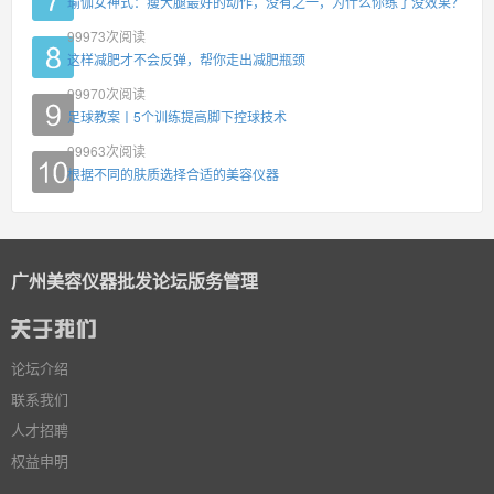
瑜伽女神式：瘦大腿最好的动作，没有之一，为什么你练了没效果？
99973
次阅读
这样减肥才不会反弹，帮你走出减肥瓶颈
99970
次阅读
足球教案丨5个训练提高脚下控球技术
99963
次阅读
根据不同的肤质选择合适的美容仪器
广州美容仪器批发论坛版务管理
论坛介绍
联系我们
人才招聘
权益申明