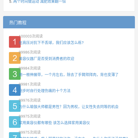
两个时间做运动 减肥效果翻一倍
热门教程
100003
次阅读
在高压对抗下不丢球，我们应该怎么练?
99986
次阅读
美容仪器厂是否受到消费者的欢迎
99984
次阅读
用一根伸展带，一个月左右，除去了手臂拜拜肉，背也变薄了
99981
次阅读
跑步时自行处理伤痛的十个方法
99976
次阅读
为什么瑜伽大师都是男性？因为男权，让女性失去同等的机会
99975
次阅读
家用美容仪都有哪些 该怎么选择家用美容仪
99975
次阅读