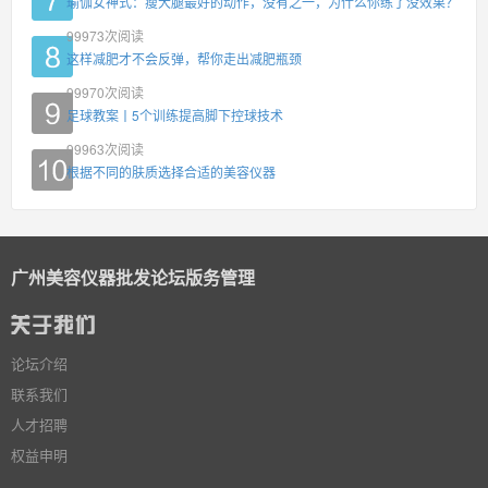
瑜伽女神式：瘦大腿最好的动作，没有之一，为什么你练了没效果？
99973
次阅读
这样减肥才不会反弹，帮你走出减肥瓶颈
99970
次阅读
足球教案丨5个训练提高脚下控球技术
99963
次阅读
根据不同的肤质选择合适的美容仪器
广州美容仪器批发论坛版务管理
论坛介绍
联系我们
人才招聘
权益申明