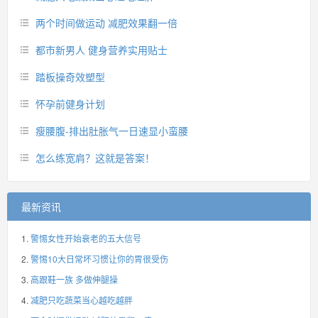
两个时间做运动 减肥效果翻一倍
都市新男人 健身营养实用贴士
踏板操奇效塑型
怀孕前健身计划
瘦腰腹-排出肚胀气一日速显小蛮腰
怎么练宽肩？这就是答案！
最新资讯
警惕女性开始衰老的五大信号
警惕10大日常坏习惯让你的胃很受伤
高跟鞋一族 多做伸腿操
减肥只吃蔬菜当心越吃越胖