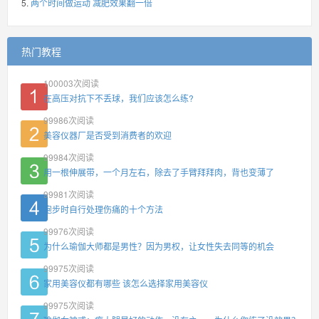
两个时间做运动 减肥效果翻一倍
热门教程
100003
次阅读
在高压对抗下不丢球，我们应该怎么练?
99986
次阅读
美容仪器厂是否受到消费者的欢迎
99984
次阅读
用一根伸展带，一个月左右，除去了手臂拜拜肉，背也变薄了
99981
次阅读
跑步时自行处理伤痛的十个方法
99976
次阅读
为什么瑜伽大师都是男性？因为男权，让女性失去同等的机会
99975
次阅读
家用美容仪都有哪些 该怎么选择家用美容仪
99975
次阅读