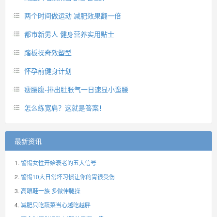
两个时间做运动 减肥效果翻一倍
都市新男人 健身营养实用贴士
踏板操奇效塑型
怀孕前健身计划
瘦腰腹-排出肚胀气一日速显小蛮腰
怎么练宽肩？这就是答案！
最新资讯
警惕女性开始衰老的五大信号
警惕10大日常坏习惯让你的胃很受伤
高跟鞋一族 多做伸腿操
减肥只吃蔬菜当心越吃越胖