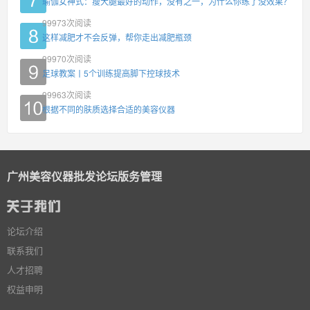
瑜伽女神式：瘦大腿最好的动作，没有之一，为什么你练了没效果？
99973
次阅读
这样减肥才不会反弹，帮你走出减肥瓶颈
99970
次阅读
足球教案丨5个训练提高脚下控球技术
99963
次阅读
根据不同的肤质选择合适的美容仪器
广州美容仪器批发论坛版务管理
论坛介绍
联系我们
人才招聘
权益申明