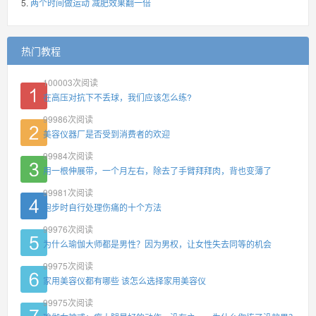
两个时间做运动 减肥效果翻一倍
热门教程
100003
次阅读
在高压对抗下不丢球，我们应该怎么练?
99986
次阅读
美容仪器厂是否受到消费者的欢迎
99984
次阅读
用一根伸展带，一个月左右，除去了手臂拜拜肉，背也变薄了
99981
次阅读
跑步时自行处理伤痛的十个方法
99976
次阅读
为什么瑜伽大师都是男性？因为男权，让女性失去同等的机会
99975
次阅读
家用美容仪都有哪些 该怎么选择家用美容仪
99975
次阅读