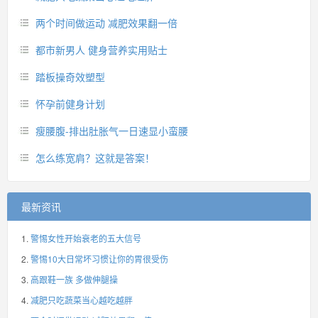
两个时间做运动 减肥效果翻一倍
都市新男人 健身营养实用贴士
踏板操奇效塑型
怀孕前健身计划
瘦腰腹-排出肚胀气一日速显小蛮腰
怎么练宽肩？这就是答案！
最新资讯
警惕女性开始衰老的五大信号
警惕10大日常坏习惯让你的胃很受伤
高跟鞋一族 多做伸腿操
减肥只吃蔬菜当心越吃越胖