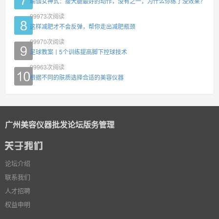
瑜伽女神式：瘦大腿最好的动作，没有之一，为什么你练了没效果？
99973
次阅读
这样减肥才不会反弹，帮你走出减肥瓶颈
99970
次阅读
足球教案丨5个训练提高脚下控球技术
99963
次阅读
根据不同的肤质选择合适的美容仪器
广州美容仪器批发论坛版务管理
论坛介绍
联系我们
人才招聘
权益申明