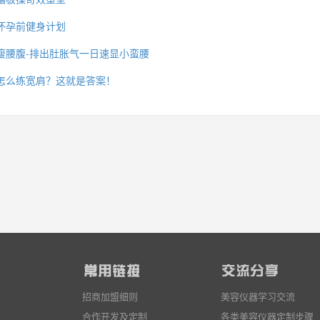
怀孕前健身计划
瘦腰腹-排出肚胀气一日速显小蛮腰
么你练了没效果？
怎么练宽肩？这就是答案！
招商加盟细则
美容仪器学习交流
合作开发及定制
各类美容仪器定制步骤