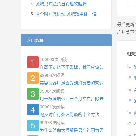
减肥只吃蔬菜当心越吃越胖
两个时间做运动 减肥效果翻一倍
最后更新
广州美容
热门教程
相关
100003
次阅读
在高压对抗下不丢球，我们应该怎么练?
99986
次阅读
美容仪器厂是否受到消费者的欢迎
99984
次阅读
用一根伸展带，一个月左右，除去了手臂拜拜肉，
99981
次阅读
跑步时自行处理伤痛的十个方法
99976
次阅读
为什么瑜伽大师都是男性？因为男权，让女性失去