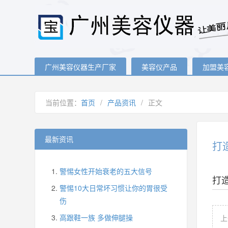
广州美容仪器生产厂家
美容仪产品
加盟美
当前位置：
首页
/
产品资讯
/
正文
最新资讯
打
警惕女性开始衰老的五大信号
打
警惕10大日常坏习惯让你的胃很受
伤
高跟鞋一族 多做伸腿操
上