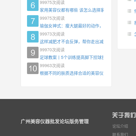
99975
次阅读
家用美容仪都有哪些 该怎么选择家用美容仪
99975
次阅读
瑜伽女神式：瘦大腿最好的动作，没有之一，为什
99973
次阅读
这样减肥才不会反弹，帮你走出减肥瓶颈
99970
次阅读
足球教案丨5个训练提高脚下控球技术
99963
次阅读
根据不同的肤质选择合适的美容仪器
广州美容仪器批发论坛版务管理
论坛介绍
联系我们