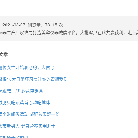
：
2021-08-07
浏览量：
73115
次
仪器生产厂家致力打造美容仪器诚信平台，大批客户在此共赢获利，走上
文章
警惕女性开始衰老的五大信号
警惕10大日常坏习惯让你的胃很受伤
高跟鞋一族 多做伸腿操
背也变薄了
减肥只吃蔬菜当心越吃越胖
两个时间做运动 减肥效果翻一倍
都市新男人 健身营养实用贴士
同等的机会
踏板操奇效塑型