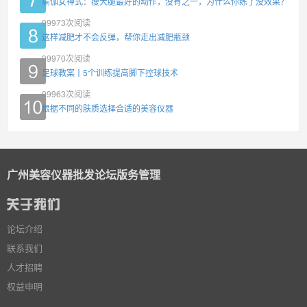
瑜伽女神式：瘦大腿最好的动作，没有之一，为什么你练了没效果？
99973
次阅读
这样减肥才不会反弹，帮你走出减肥瓶颈
99970
次阅读
足球教案丨5个训练提高脚下控球技术
99963
次阅读
根据不同的肤质选择合适的美容仪器
广州美容仪器批发论坛版务管理
论坛介绍
联系我们
人才招聘
权益申明