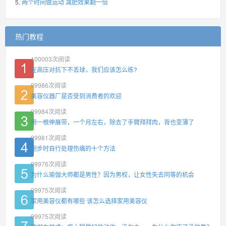
两个时间做运动 减肥效果翻一倍
热门教程
100003
次阅读
在高压对抗下不丢球，我们应该怎么练?
99986
次阅读
美容仪器厂是否受到消费者的欢迎
99984
次阅读
用一根伸展带，一个月左右，除去了手臂拜拜肉，背也变薄了
99981
次阅读
跑步时自行处理伤痛的十个方法
99976
次阅读
为什么瑜伽大师都是男性？因为男权，让女性失去同等的机会
99975
次阅读
家用美容仪都有哪些 该怎么选择家用美容仪
99975
次阅读