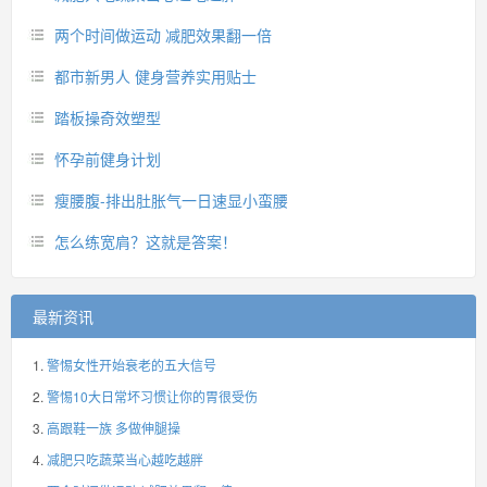
两个时间做运动 减肥效果翻一倍
都市新男人 健身营养实用贴士
踏板操奇效塑型
怀孕前健身计划
瘦腰腹-排出肚胀气一日速显小蛮腰
怎么练宽肩？这就是答案！
最新资讯
警惕女性开始衰老的五大信号
警惕10大日常坏习惯让你的胃很受伤
高跟鞋一族 多做伸腿操
减肥只吃蔬菜当心越吃越胖