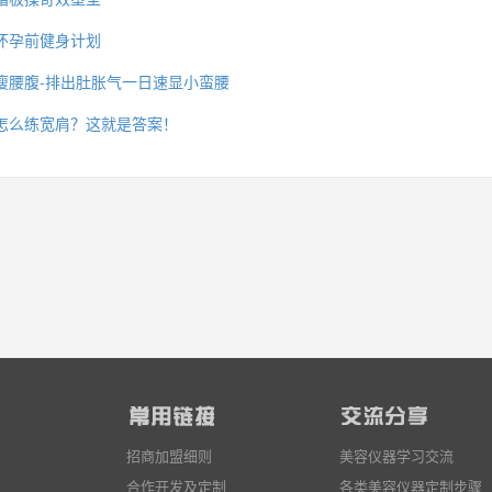
怀孕前健身计划
瘦腰腹-排出肚胀气一日速显小蛮腰
么你练了没效果？
怎么练宽肩？这就是答案！
招商加盟细则
美容仪器学习交流
合作开发及定制
各类美容仪器定制步骤