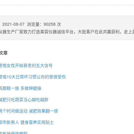
：
2021-08-07
浏览量：
90258
次
仪器生产厂家致力打造美容仪器诚信平台，大批客户在此共赢获利，走上
文章
警惕女性开始衰老的五大信号
警惕10大日常坏习惯让你的胃很受伤
高跟鞋一族 多做伸腿操
背也变薄了
减肥只吃蔬菜当心越吃越胖
两个时间做运动 减肥效果翻一倍
都市新男人 健身营养实用贴士
同等的机会
踏板操奇效塑型