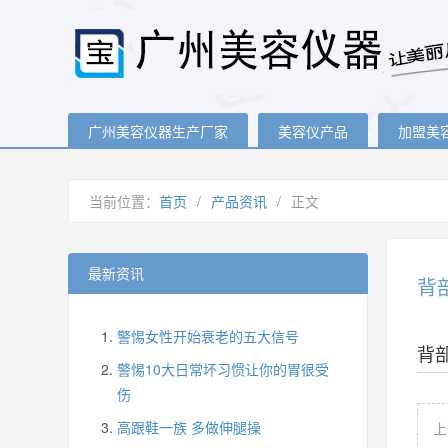
广州美容仪器生产厂家
美容仪产品
加盟美
当前位置：
首页
/
产品资讯
/
正文
最新资讯
背
警惕女性开始衰老的五大信号
背
警惕10大日常坏习惯让你的胃很受
伤
高跟鞋一族 多做伸腿操
上