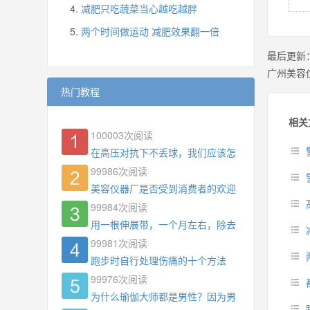
减肥只吃蔬菜当心越吃越胖
两个时间做运动 减肥效果翻一倍
最后更新
广州美容
热门教程
相关
100003
次阅读
在高压对抗下不丢球，我们应该怎么练?
99986
次阅读
美容仪器厂是否受到消费者的欢迎
99984
次阅读
用一根伸展带，一个月左右，除去了手臂拜拜肉，
99981
次阅读
跑步时自行处理伤痛的十个方法
99976
次阅读
为什么瑜伽大师都是男性？因为男权，让女性失去