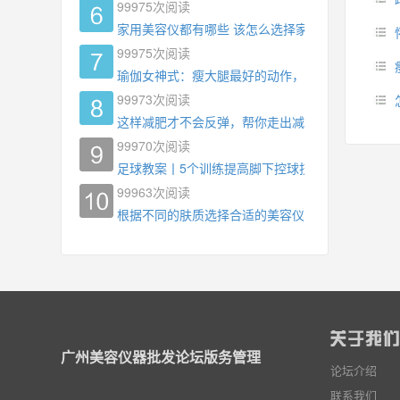
99975
次阅读
家用美容仪都有哪些 该怎么选择家用美容仪
99975
次阅读
瑜伽女神式：瘦大腿最好的动作，没有之一，为什
99973
次阅读
这样减肥才不会反弹，帮你走出减肥瓶颈
99970
次阅读
足球教案丨5个训练提高脚下控球技术
99963
次阅读
根据不同的肤质选择合适的美容仪器
广州美容仪器批发论坛版务管理
论坛介绍
联系我们