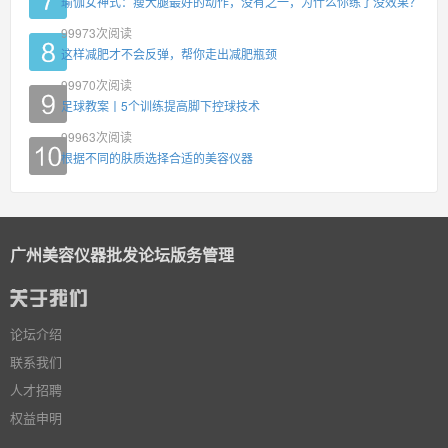
瑜伽女神式：瘦大腿最好的动作，没有之一，为什么你练了没效果？
99973
次阅读
这样减肥才不会反弹，帮你走出减肥瓶颈
99970
次阅读
足球教案丨5个训练提高脚下控球技术
99963
次阅读
根据不同的肤质选择合适的美容仪器
广州美容仪器批发论坛版务管理
论坛介绍
联系我们
人才招聘
权益申明