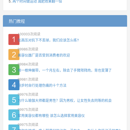
两个时间做运动 减肥效果翻一倍
热门教程
100003
次阅读
在高压对抗下不丢球，我们应该怎么练?
99986
次阅读
美容仪器厂是否受到消费者的欢迎
99984
次阅读
用一根伸展带，一个月左右，除去了手臂拜拜肉，背也变薄了
99981
次阅读
跑步时自行处理伤痛的十个方法
99976
次阅读
为什么瑜伽大师都是男性？因为男权，让女性失去同等的机会
99975
次阅读
家用美容仪都有哪些 该怎么选择家用美容仪
99975
次阅读