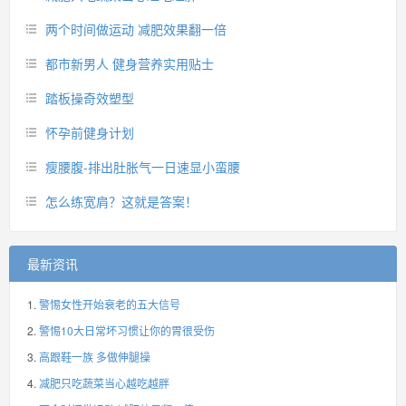
两个时间做运动 减肥效果翻一倍
都市新男人 健身营养实用贴士
踏板操奇效塑型
怀孕前健身计划
瘦腰腹-排出肚胀气一日速显小蛮腰
怎么练宽肩？这就是答案！
最新资讯
警惕女性开始衰老的五大信号
警惕10大日常坏习惯让你的胃很受伤
高跟鞋一族 多做伸腿操
减肥只吃蔬菜当心越吃越胖