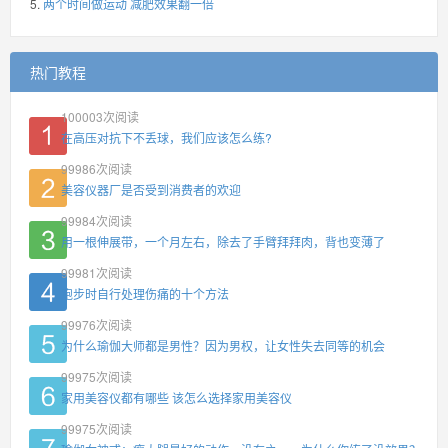
两个时间做运动 减肥效果翻一倍
热门教程
100003
次阅读
在高压对抗下不丢球，我们应该怎么练?
99986
次阅读
美容仪器厂是否受到消费者的欢迎
99984
次阅读
用一根伸展带，一个月左右，除去了手臂拜拜肉，背也变薄了
99981
次阅读
跑步时自行处理伤痛的十个方法
99976
次阅读
为什么瑜伽大师都是男性？因为男权，让女性失去同等的机会
99975
次阅读
家用美容仪都有哪些 该怎么选择家用美容仪
99975
次阅读