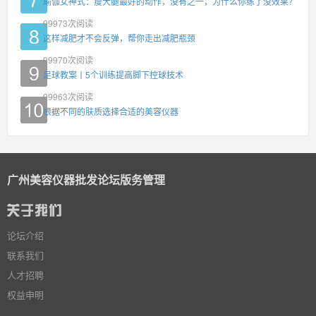
瑜伽女神式：瘦大腿最好的动作，没有之一，为什么你练了没效果？
99973
次阅读
这样减肥才不会反弹，帮你走出减肥瓶颈
99970
次阅读
足球教案丨5个训练提高脚下控球技术
99963
次阅读
根据不同的肤质选择合适的美容仪器
广州美容仪器批发论坛版务管理
论坛介绍
联系我们
人才招聘
权益申明