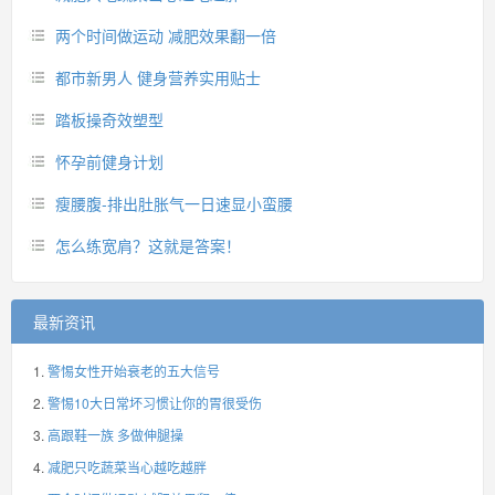
两个时间做运动 减肥效果翻一倍
都市新男人 健身营养实用贴士
踏板操奇效塑型
怀孕前健身计划
瘦腰腹-排出肚胀气一日速显小蛮腰
怎么练宽肩？这就是答案！
最新资讯
警惕女性开始衰老的五大信号
警惕10大日常坏习惯让你的胃很受伤
高跟鞋一族 多做伸腿操
减肥只吃蔬菜当心越吃越胖