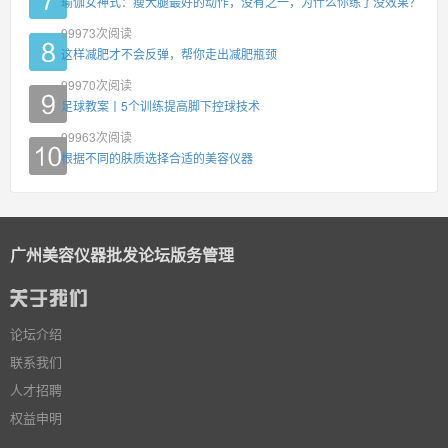
瑜伽女神式：瘦大腿最好的动作，没有之一，为什么你练了没效果？
99973
次阅读
这样减肥才不会反弹，帮你走出减肥瓶颈
99970
次阅读
足球教案丨5个训练提高脚下控球技术
99963
次阅读
根据不同的肤质选择合适的美容仪器
广州美容仪器批发论坛版务管理
论坛介绍
联系我们
人才招聘
权益申明