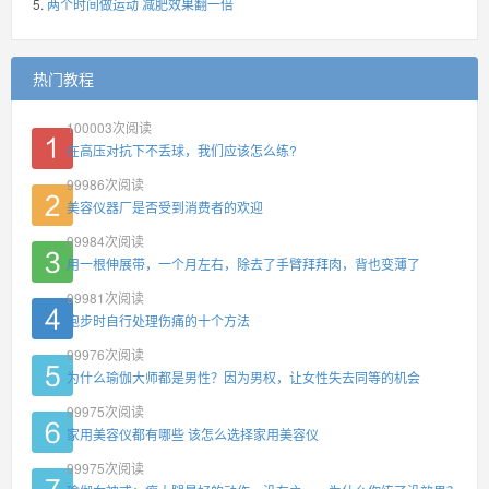
两个时间做运动 减肥效果翻一倍
热门教程
100003
次阅读
在高压对抗下不丢球，我们应该怎么练?
99986
次阅读
美容仪器厂是否受到消费者的欢迎
99984
次阅读
用一根伸展带，一个月左右，除去了手臂拜拜肉，背也变薄了
99981
次阅读
跑步时自行处理伤痛的十个方法
99976
次阅读
为什么瑜伽大师都是男性？因为男权，让女性失去同等的机会
99975
次阅读
家用美容仪都有哪些 该怎么选择家用美容仪
99975
次阅读