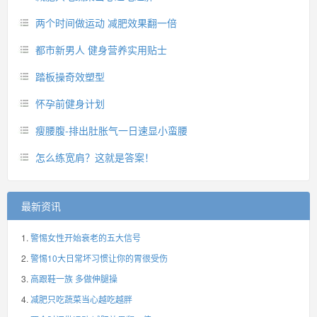
两个时间做运动 减肥效果翻一倍
都市新男人 健身营养实用贴士
踏板操奇效塑型
怀孕前健身计划
瘦腰腹-排出肚胀气一日速显小蛮腰
怎么练宽肩？这就是答案！
最新资讯
警惕女性开始衰老的五大信号
警惕10大日常坏习惯让你的胃很受伤
高跟鞋一族 多做伸腿操
减肥只吃蔬菜当心越吃越胖