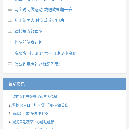
两个时间做运动 减肥效果翻一倍
都市新男人 健身营养实用贴士
踏板操奇效塑型
怀孕前健身计划
瘦腰腹-排出肚胀气一日速显小蛮腰
怎么练宽肩？这就是答案！
最新资讯
警惕女性开始衰老的五大信号
警惕10大日常坏习惯让你的胃很受伤
高跟鞋一族 多做伸腿操
减肥只吃蔬菜当心越吃越胖