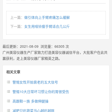
上一篇：
做引体向上手臂疼痛怎么缓解
下一篇：
女生用哑铃瘦手臂适合几公斤
最后更新：
2021-08-09
浏览量：
66305
次
广州美容仪器生产厂家致力打造美容仪器诚信平台，大批客户在此共
赢获利，走上美容仪器厂家精英之路。
相关文章
警惕女性开始衰老的五大信号
警惕10大日常坏习惯让你的胃很受伤
高跟鞋一族 多做伸腿操
减肥只吃蔬菜当心越吃越胖