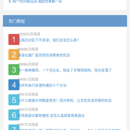
两个时间做运动 减肥效果翻一倍
热门教程
100003
次阅读
在高压对抗下不丢球，我们应该怎么练?
99986
次阅读
美容仪器厂是否受到消费者的欢迎
99984
次阅读
用一根伸展带，一个月左右，除去了手臂拜拜肉，背也变薄了
99981
次阅读
跑步时自行处理伤痛的十个方法
99976
次阅读
为什么瑜伽大师都是男性？因为男权，让女性失去同等的机会
99975
次阅读
家用美容仪都有哪些 该怎么选择家用美容仪
99975
次阅读