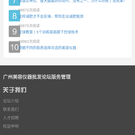
瑜伽女神式：瘦大腿最好的动作，没有之一，为什么你练了没效果？
99973
次阅读
这样减肥才不会反弹，帮你走出减肥瓶颈
99970
次阅读
足球教案丨5个训练提高脚下控球技术
99963
次阅读
根据不同的肤质选择合适的美容仪器
广州美容仪器批发论坛版务管理
论坛介绍
联系我们
人才招聘
权益申明