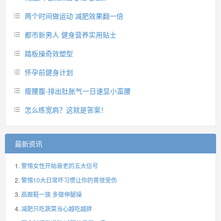
两个时间做运动 减肥效果翻一倍
都市新男人 健身营养实用贴士
踏板操奇效塑型
怀孕前健身计划
瘦腰腹-排出肚胀气一日速显小蛮腰
怎么练宽肩？这就是答案！
最新资讯
警惕女性开始衰老的五大信号
警惕10大日常坏习惯让你的胃很受伤
高跟鞋一族 多做伸腿操
减肥只吃蔬菜当心越吃越胖