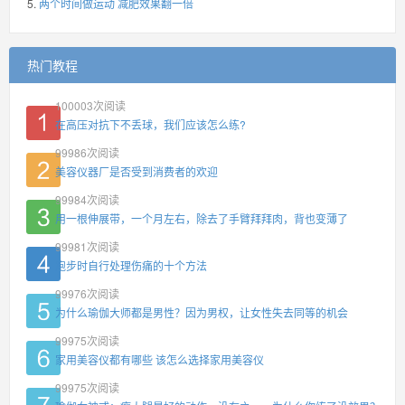
两个时间做运动 减肥效果翻一倍
热门教程
100003
次阅读
在高压对抗下不丢球，我们应该怎么练?
99986
次阅读
美容仪器厂是否受到消费者的欢迎
99984
次阅读
用一根伸展带，一个月左右，除去了手臂拜拜肉，背也变薄了
99981
次阅读
跑步时自行处理伤痛的十个方法
99976
次阅读
为什么瑜伽大师都是男性？因为男权，让女性失去同等的机会
99975
次阅读
家用美容仪都有哪些 该怎么选择家用美容仪
99975
次阅读