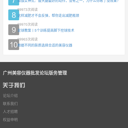
瑜伽女神式：瘦大腿最好的动作，没有之一，为什么你练了没效果？
99973
次阅读
这样减肥才不会反弹，帮你走出减肥瓶颈
99970
次阅读
足球教案丨5个训练提高脚下控球技术
99963
次阅读
根据不同的肤质选择合适的美容仪器
广州美容仪器批发论坛版务管理
论坛介绍
联系我们
人才招聘
权益申明