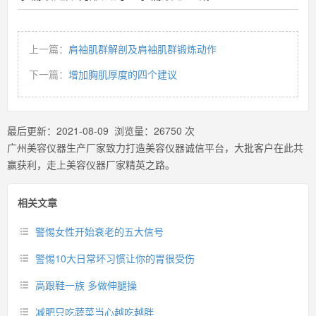
上一篇：
肩袖肌群解剖及肩袖肌群锻炼动作
下一篇：
增加胸肌厚度的四个建议
最后更新：
2021-08-09
浏览量：
26750
次
广州美容仪器生产厂家致力打造美容仪器诚信平台，大批客户在此共
赢获利，走上美容仪器厂家精英之路。
相关文章
警惕女性开始衰老的五大信号
警惕10大日常坏习惯让你的胃很受伤
高跟鞋一族 多做伸腿操
减肥只吃蔬菜当心越吃越胖