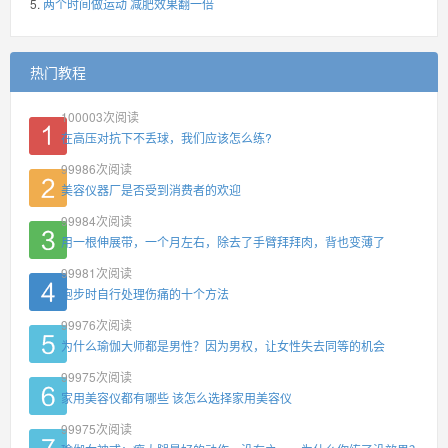
两个时间做运动 减肥效果翻一倍
热门教程
100003
次阅读
在高压对抗下不丢球，我们应该怎么练?
99986
次阅读
美容仪器厂是否受到消费者的欢迎
99984
次阅读
用一根伸展带，一个月左右，除去了手臂拜拜肉，背也变薄了
99981
次阅读
跑步时自行处理伤痛的十个方法
99976
次阅读
为什么瑜伽大师都是男性？因为男权，让女性失去同等的机会
99975
次阅读
家用美容仪都有哪些 该怎么选择家用美容仪
99975
次阅读