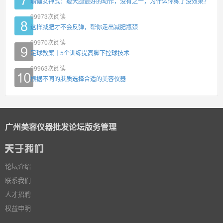
瑜伽女神式：瘦大腿最好的动作，没有之一，为什么你练了没效果？
99973
次阅读
这样减肥才不会反弹，帮你走出减肥瓶颈
99970
次阅读
足球教案丨5个训练提高脚下控球技术
99963
次阅读
根据不同的肤质选择合适的美容仪器
广州美容仪器批发论坛版务管理
论坛介绍
联系我们
人才招聘
权益申明