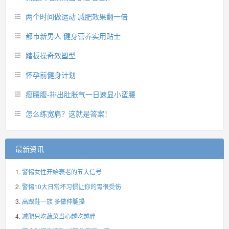
两个时间做运动 减肥效果翻一倍
都市新男人 健身营养实用贴士
踏板操奇效塑型
怀孕前健身计划
瘦腰腹-排出肚胀气一日速显小蛮腰
怎么练宽肩？这就是答案！
最新资讯
警惕女性开始衰老的五大信号
警惕10大日常坏习惯让你的胃很受伤
高跟鞋一族 多做伸腿操
减肥只吃蔬菜当心越吃越胖