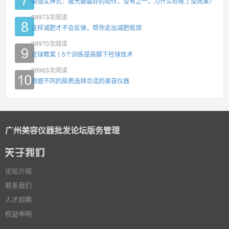
瑜伽女神式：瘦大腿最好的动作，没有之一，为什么你练了没效果？
99973
次阅读
这样减肥才不会反弹，帮你走出减肥瓶颈
99970
次阅读
足球教案丨5个训练提高脚下控球技术
99963
次阅读
根据不同的肤质选择合适的美容仪器
广州美容仪器批发论坛版务管理
论坛介绍
联系我们
人才招聘
权益申明