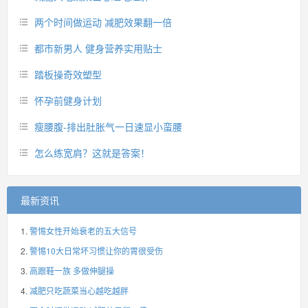
两个时间做运动 减肥效果翻一倍
都市新男人 健身营养实用贴士
踏板操奇效塑型
怀孕前健身计划
瘦腰腹-排出肚胀气一日速显小蛮腰
怎么练宽肩？这就是答案！
最新资讯
警惕女性开始衰老的五大信号
警惕10大日常坏习惯让你的胃很受伤
高跟鞋一族 多做伸腿操
减肥只吃蔬菜当心越吃越胖