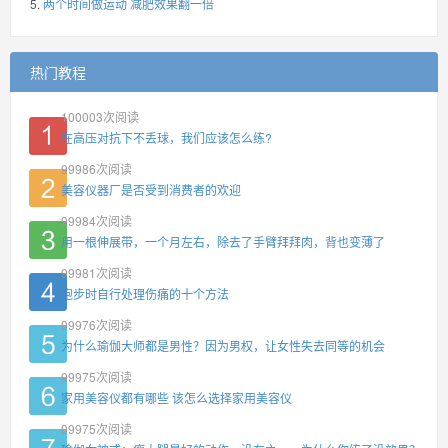
两个时间做运动 减肥效果翻一倍
热门教程
100003
次阅读
在高压对抗下不丢球，我们应该怎么练?
99986
次阅读
美容仪器厂是否受到消费者的欢迎
99984
次阅读
用一根伸展带，一个月左右，除去了手臂拜拜肉，背也变薄了
99981
次阅读
跑步时自行处理伤痛的十个方法
99976
次阅读
为什么瑜伽大师都是男性？因为男权，让女性失去同等的机会
99975
次阅读
家用美容仪都有哪些 该怎么选择家用美容仪
99975
次阅读