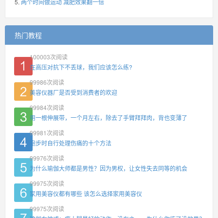
两个时间做运动 减肥效果翻一倍
热门教程
100003
次阅读
在高压对抗下不丢球，我们应该怎么练?
99986
次阅读
美容仪器厂是否受到消费者的欢迎
99984
次阅读
用一根伸展带，一个月左右，除去了手臂拜拜肉，背也变薄了
99981
次阅读
跑步时自行处理伤痛的十个方法
99976
次阅读
为什么瑜伽大师都是男性？因为男权，让女性失去同等的机会
99975
次阅读
家用美容仪都有哪些 该怎么选择家用美容仪
99975
次阅读