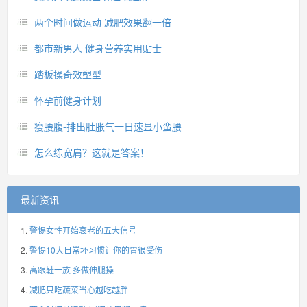
两个时间做运动 减肥效果翻一倍
都市新男人 健身营养实用贴士
踏板操奇效塑型
怀孕前健身计划
瘦腰腹-排出肚胀气一日速显小蛮腰
怎么练宽肩？这就是答案！
最新资讯
警惕女性开始衰老的五大信号
警惕10大日常坏习惯让你的胃很受伤
高跟鞋一族 多做伸腿操
减肥只吃蔬菜当心越吃越胖