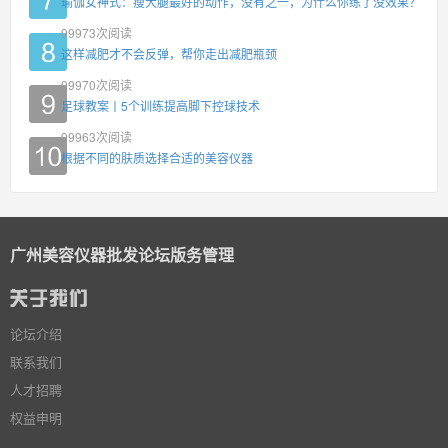
瑜伽女神式：瘦大腿最好的动作，没有之一，为什么你练了没效果？
99973
次阅读
这样减肥才不会反弹，帮你走出减肥瓶颈
99970
次阅读
足球教案丨5个训练提高脚下控球技术
99963
次阅读
根据不同的肤质选择合适的美容仪器
广州美容仪器批发论坛版务管理
论坛介绍
联系我们
人才招聘
权益申明