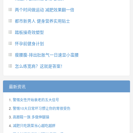
两个时间做运动 减肥效果翻一倍
都市新男人 健身营养实用贴士
踏板操奇效塑型
怀孕前健身计划
瘦腰腹-排出肚胀气一日速显小蛮腰
怎么练宽肩？这就是答案！
最新资讯
警惕女性开始衰老的五大信号
警惕10大日常坏习惯让你的胃很受伤
高跟鞋一族 多做伸腿操
减肥只吃蔬菜当心越吃越胖