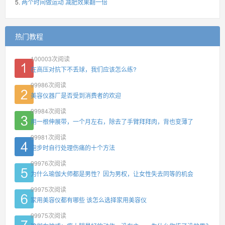
两个时间做运动 减肥效果翻一倍
热门教程
100003
次阅读
在高压对抗下不丢球，我们应该怎么练?
99986
次阅读
美容仪器厂是否受到消费者的欢迎
99984
次阅读
用一根伸展带，一个月左右，除去了手臂拜拜肉，背也变薄了
99981
次阅读
跑步时自行处理伤痛的十个方法
99976
次阅读
为什么瑜伽大师都是男性？因为男权，让女性失去同等的机会
99975
次阅读
家用美容仪都有哪些 该怎么选择家用美容仪
99975
次阅读