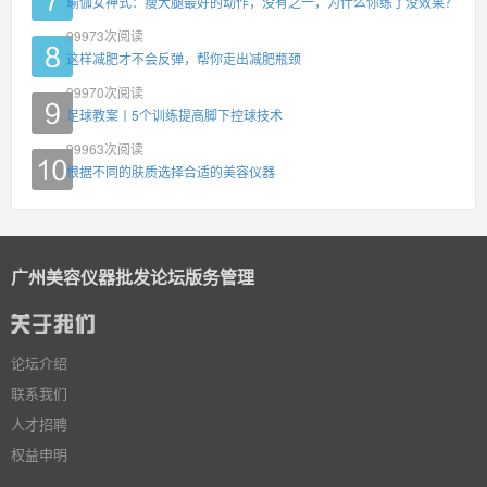
瑜伽女神式：瘦大腿最好的动作，没有之一，为什么你练了没效果？
99973
次阅读
这样减肥才不会反弹，帮你走出减肥瓶颈
99970
次阅读
足球教案丨5个训练提高脚下控球技术
99963
次阅读
根据不同的肤质选择合适的美容仪器
广州美容仪器批发论坛版务管理
论坛介绍
联系我们
人才招聘
权益申明