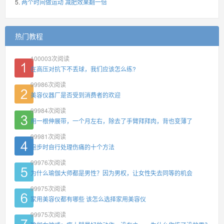
两个时间做运动 减肥效果翻一倍
热门教程
100003
次阅读
在高压对抗下不丢球，我们应该怎么练?
99986
次阅读
美容仪器厂是否受到消费者的欢迎
99984
次阅读
用一根伸展带，一个月左右，除去了手臂拜拜肉，背也变薄了
99981
次阅读
跑步时自行处理伤痛的十个方法
99976
次阅读
为什么瑜伽大师都是男性？因为男权，让女性失去同等的机会
99975
次阅读
家用美容仪都有哪些 该怎么选择家用美容仪
99975
次阅读