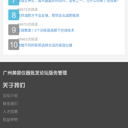
瑜伽女神式：瘦大腿最好的动作，没有之一，为什么你练了没效果？
99973
次阅读
这样减肥才不会反弹，帮你走出减肥瓶颈
99970
次阅读
足球教案丨5个训练提高脚下控球技术
99963
次阅读
根据不同的肤质选择合适的美容仪器
广州美容仪器批发论坛版务管理
论坛介绍
联系我们
人才招聘
权益申明