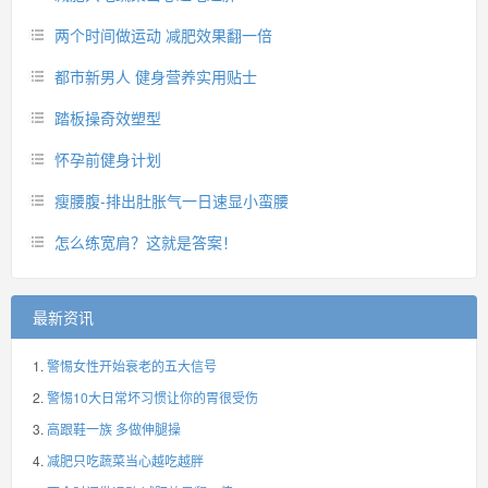
两个时间做运动 减肥效果翻一倍
都市新男人 健身营养实用贴士
踏板操奇效塑型
怀孕前健身计划
瘦腰腹-排出肚胀气一日速显小蛮腰
怎么练宽肩？这就是答案！
最新资讯
警惕女性开始衰老的五大信号
警惕10大日常坏习惯让你的胃很受伤
高跟鞋一族 多做伸腿操
减肥只吃蔬菜当心越吃越胖