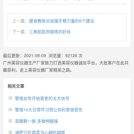
上一篇：
健身教练对加强手臂力量的6个建议
下一篇：
三角肌肌肉锻炼的好处
最后更新：
2021-08-09
浏览量：
92126
次
广州美容仪器生产厂家致力打造美容仪器诚信平台，大批客户在此共
赢获利，走上美容仪器厂家精英之路。
相关文章
警惕女性开始衰老的五大信号
警惕10大日常坏习惯让你的胃很受伤
高跟鞋一族 多做伸腿操
减肥只吃蔬菜当心越吃越胖