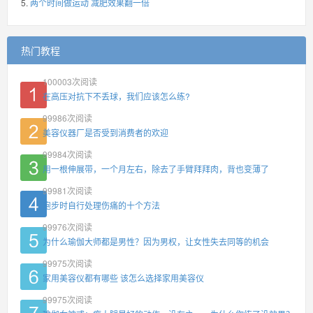
两个时间做运动 减肥效果翻一倍
热门教程
100003
次阅读
在高压对抗下不丢球，我们应该怎么练?
99986
次阅读
美容仪器厂是否受到消费者的欢迎
99984
次阅读
用一根伸展带，一个月左右，除去了手臂拜拜肉，背也变薄了
99981
次阅读
跑步时自行处理伤痛的十个方法
99976
次阅读
为什么瑜伽大师都是男性？因为男权，让女性失去同等的机会
99975
次阅读
家用美容仪都有哪些 该怎么选择家用美容仪
99975
次阅读