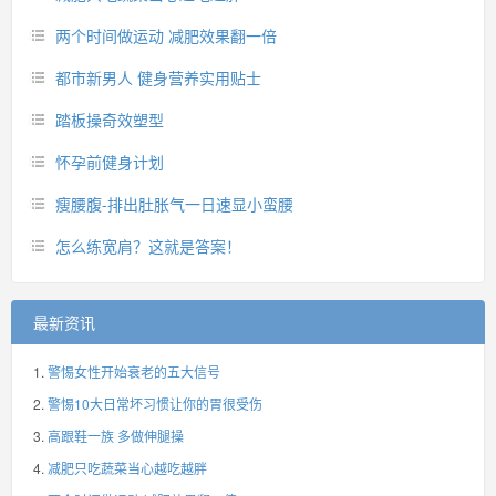
两个时间做运动 减肥效果翻一倍
都市新男人 健身营养实用贴士
踏板操奇效塑型
怀孕前健身计划
瘦腰腹-排出肚胀气一日速显小蛮腰
怎么练宽肩？这就是答案！
最新资讯
警惕女性开始衰老的五大信号
警惕10大日常坏习惯让你的胃很受伤
高跟鞋一族 多做伸腿操
减肥只吃蔬菜当心越吃越胖