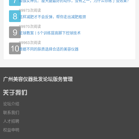
瑜伽女神式：瘦大腿最好的动作，没有之一，为什么你练了没效果？
99973
次阅读
这样减肥才不会反弹，帮你走出减肥瓶颈
99970
次阅读
足球教案丨5个训练提高脚下控球技术
99963
次阅读
根据不同的肤质选择合适的美容仪器
广州美容仪器批发论坛版务管理
论坛介绍
联系我们
人才招聘
权益申明