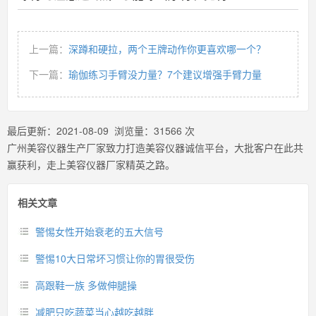
上一篇：
深蹲和硬拉，两个王牌动作你更喜欢哪一个？
下一篇：
瑜伽练习手臂没力量？7个建议增强手臂力量
最后更新：
2021-08-09
浏览量：
31566
次
广州美容仪器生产厂家致力打造美容仪器诚信平台，大批客户在此共
赢获利，走上美容仪器厂家精英之路。
相关文章
警惕女性开始衰老的五大信号
警惕10大日常坏习惯让你的胃很受伤
高跟鞋一族 多做伸腿操
减肥只吃蔬菜当心越吃越胖