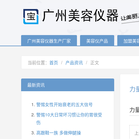
广州美容仪器生产厂家
美容仪产品
加盟美
当前位置：
首页
/
产品资讯
/
正文
最新资讯
力
警惕女性开始衰老的五大信号
力
警惕10大日常坏习惯让你的胃很受
伤
高跟鞋一族 多做伸腿操
上