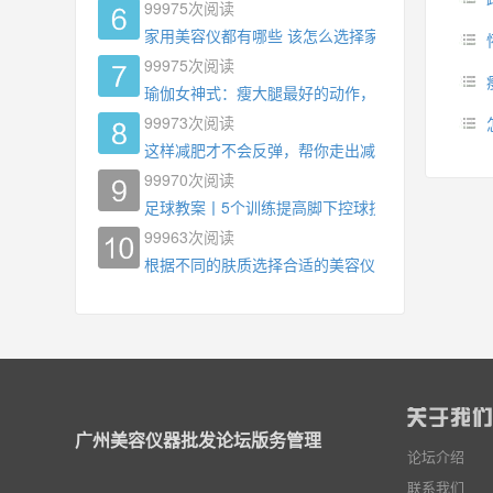
99975
次阅读
家用美容仪都有哪些 该怎么选择家用美容仪
99975
次阅读
瑜伽女神式：瘦大腿最好的动作，没有之一，为什
99973
次阅读
这样减肥才不会反弹，帮你走出减肥瓶颈
99970
次阅读
足球教案丨5个训练提高脚下控球技术
99963
次阅读
根据不同的肤质选择合适的美容仪器
广州美容仪器批发论坛版务管理
论坛介绍
联系我们