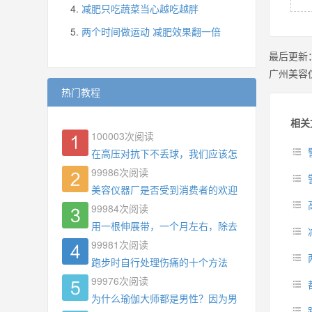
减肥只吃蔬菜当心越吃越胖
两个时间做运动 减肥效果翻一倍
最后更新
广州美容
热门教程
相关
100003
次阅读
在高压对抗下不丢球，我们应该怎么练?
99986
次阅读
美容仪器厂是否受到消费者的欢迎
99984
次阅读
用一根伸展带，一个月左右，除去了手臂拜拜肉，
99981
次阅读
跑步时自行处理伤痛的十个方法
99976
次阅读
为什么瑜伽大师都是男性？因为男权，让女性失去