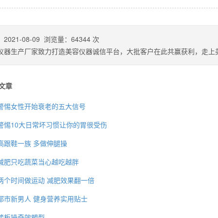
：
2021-08-09
浏览量：
64344
次
仪器生产厂家致力打造美容仪器诚信平台，大批客户在此共赢获利，走上
文章
警惕女性开始衰老的五大信号
警惕10大日常坏习惯让你的胃很受伤
高跟鞋一族 多做伸腿操
背也变薄了
减肥只吃蔬菜当心越吃越胖
两个时间做运动 减肥效果翻一倍
都市新男人 健身营养实用贴士
同等的机会
踏板操奇效塑型