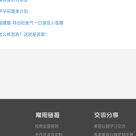
怀孕前健身计划
瘦腰腹-排出肚胀气一日速显小蛮腰
么你练了没效果？
怎么练宽肩？这就是答案！
招商加盟细则
美容仪器学习交流
合作开发及定制
各类美容仪器定制步骤