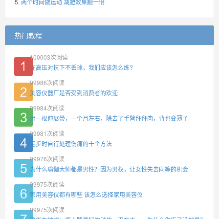
两个时间做运动 减肥效果翻一倍
热门教程
100003
次阅读
在高压对抗下不丢球，我们应该怎么练?
99986
次阅读
美容仪器厂是否受到消费者的欢迎
99984
次阅读
用一根伸展带，一个月左右，除去了手臂拜拜肉，背也变薄了
99981
次阅读
跑步时自行处理伤痛的十个方法
99976
次阅读
为什么瑜伽大师都是男性？因为男权，让女性失去同等的机会
99975
次阅读
家用美容仪都有哪些 该怎么选择家用美容仪
99975
次阅读