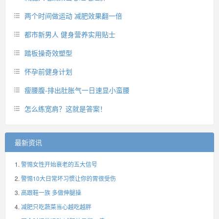
两个时间做运动 减肥效果翻一倍
都市新男人 健身营养实用贴士
踏板操奇效塑型
怀孕前健身计划
瘦腰腹-排出肚胀气一日速显小蛮腰
怎么练宽肩？这就是答案！
最新资讯
警惕女性开始衰老的五大信号
警惕10大日常坏习惯让你的胃很受伤
高跟鞋一族 多做伸腿操
减肥只吃蔬菜当心越吃越胖