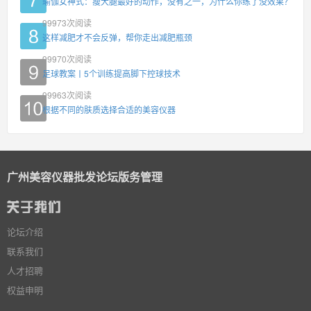
瑜伽女神式：瘦大腿最好的动作，没有之一，为什么你练了没效果？
99973
次阅读
这样减肥才不会反弹，帮你走出减肥瓶颈
99970
次阅读
足球教案丨5个训练提高脚下控球技术
99963
次阅读
根据不同的肤质选择合适的美容仪器
广州美容仪器批发论坛版务管理
论坛介绍
联系我们
人才招聘
权益申明