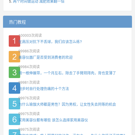
两个时间做运动 减肥效果翻一倍
热门教程
100003
次阅读
在高压对抗下不丢球，我们应该怎么练?
99986
次阅读
美容仪器厂是否受到消费者的欢迎
99984
次阅读
用一根伸展带，一个月左右，除去了手臂拜拜肉，背也变薄了
99981
次阅读
跑步时自行处理伤痛的十个方法
99976
次阅读
为什么瑜伽大师都是男性？因为男权，让女性失去同等的机会
99975
次阅读
家用美容仪都有哪些 该怎么选择家用美容仪
99975
次阅读