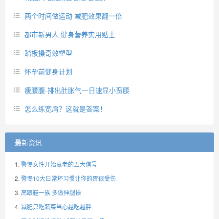
两个时间做运动 减肥效果翻一倍
都市新男人 健身营养实用贴士
踏板操奇效塑型
怀孕前健身计划
瘦腰腹-排出肚胀气一日速显小蛮腰
怎么练宽肩？这就是答案！
最新资讯
警惕女性开始衰老的五大信号
警惕10大日常坏习惯让你的胃很受伤
高跟鞋一族 多做伸腿操
减肥只吃蔬菜当心越吃越胖