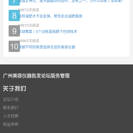
瑜伽女神式：瘦大腿最好的动作，没有之一，为什么你练了没效果？
99973
次阅读
这样减肥才不会反弹，帮你走出减肥瓶颈
99970
次阅读
足球教案丨5个训练提高脚下控球技术
99963
次阅读
根据不同的肤质选择合适的美容仪器
广州美容仪器批发论坛版务管理
论坛介绍
联系我们
人才招聘
权益申明