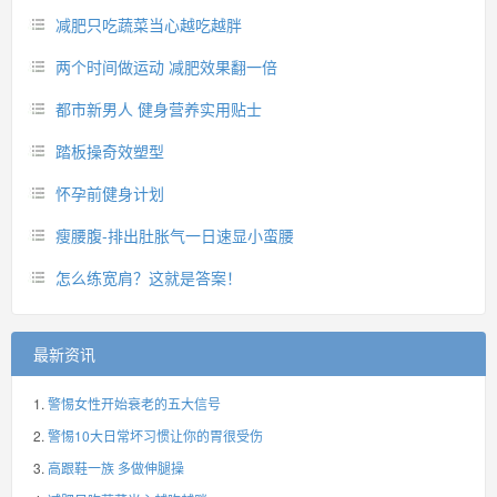
减肥只吃蔬菜当心越吃越胖
两个时间做运动 减肥效果翻一倍
都市新男人 健身营养实用贴士
踏板操奇效塑型
怀孕前健身计划
瘦腰腹-排出肚胀气一日速显小蛮腰
怎么练宽肩？这就是答案！
最新资讯
警惕女性开始衰老的五大信号
警惕10大日常坏习惯让你的胃很受伤
高跟鞋一族 多做伸腿操