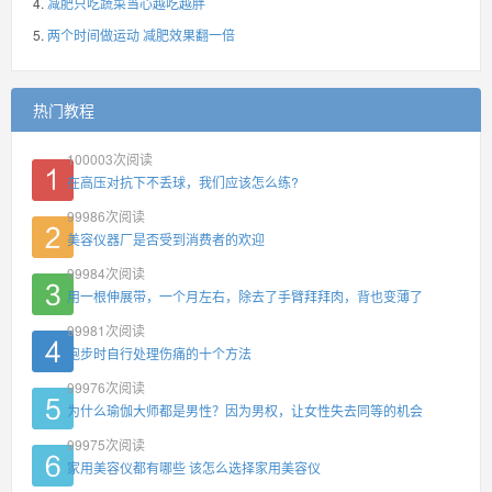
减肥只吃蔬菜当心越吃越胖
两个时间做运动 减肥效果翻一倍
热门教程
100003
次阅读
在高压对抗下不丢球，我们应该怎么练?
99986
次阅读
美容仪器厂是否受到消费者的欢迎
99984
次阅读
用一根伸展带，一个月左右，除去了手臂拜拜肉，背也变薄了
99981
次阅读
跑步时自行处理伤痛的十个方法
99976
次阅读
为什么瑜伽大师都是男性？因为男权，让女性失去同等的机会
99975
次阅读
家用美容仪都有哪些 该怎么选择家用美容仪