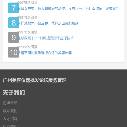
99975
次阅读
瑜伽女神式：瘦大腿最好的动作，没有之一，为什么你练了没效果？
99973
次阅读
这样减肥才不会反弹，帮你走出减肥瓶颈
99970
次阅读
足球教案丨5个训练提高脚下控球技术
99963
次阅读
根据不同的肤质选择合适的美容仪器
广州美容仪器批发论坛版务管理
论坛介绍
联系我们
人才招聘
权益申明