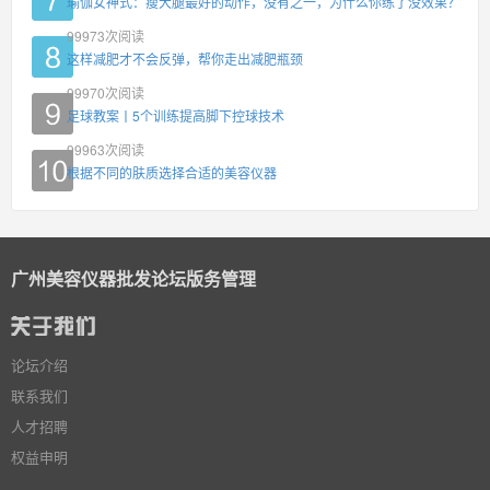
瑜伽女神式：瘦大腿最好的动作，没有之一，为什么你练了没效果？
99973
次阅读
这样减肥才不会反弹，帮你走出减肥瓶颈
99970
次阅读
足球教案丨5个训练提高脚下控球技术
99963
次阅读
根据不同的肤质选择合适的美容仪器
广州美容仪器批发论坛版务管理
论坛介绍
联系我们
人才招聘
权益申明