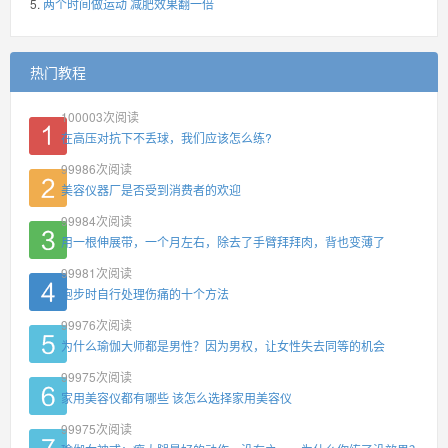
两个时间做运动 减肥效果翻一倍
热门教程
100003
次阅读
在高压对抗下不丢球，我们应该怎么练?
99986
次阅读
美容仪器厂是否受到消费者的欢迎
99984
次阅读
用一根伸展带，一个月左右，除去了手臂拜拜肉，背也变薄了
99981
次阅读
跑步时自行处理伤痛的十个方法
99976
次阅读
为什么瑜伽大师都是男性？因为男权，让女性失去同等的机会
99975
次阅读
家用美容仪都有哪些 该怎么选择家用美容仪
99975
次阅读