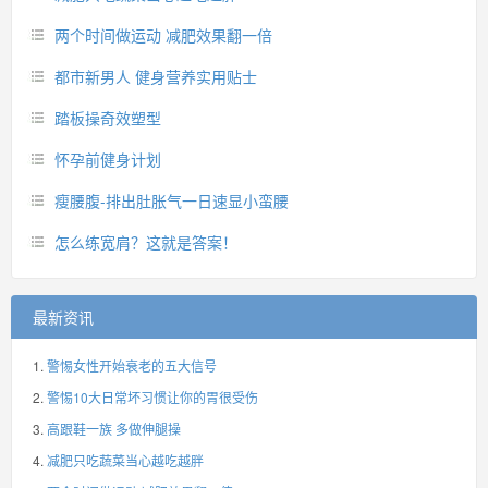
两个时间做运动 减肥效果翻一倍
都市新男人 健身营养实用贴士
踏板操奇效塑型
怀孕前健身计划
瘦腰腹-排出肚胀气一日速显小蛮腰
怎么练宽肩？这就是答案！
最新资讯
警惕女性开始衰老的五大信号
警惕10大日常坏习惯让你的胃很受伤
高跟鞋一族 多做伸腿操
减肥只吃蔬菜当心越吃越胖