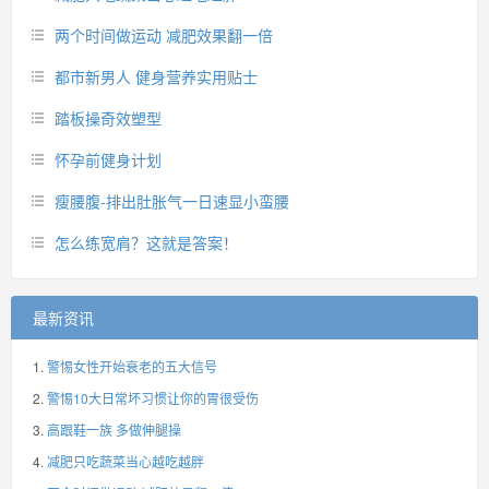
两个时间做运动 减肥效果翻一倍
都市新男人 健身营养实用贴士
踏板操奇效塑型
怀孕前健身计划
瘦腰腹-排出肚胀气一日速显小蛮腰
怎么练宽肩？这就是答案！
最新资讯
警惕女性开始衰老的五大信号
警惕10大日常坏习惯让你的胃很受伤
高跟鞋一族 多做伸腿操
减肥只吃蔬菜当心越吃越胖