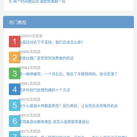
两个时间做运动 减肥效果翻一倍
热门教程
100003
次阅读
在高压对抗下不丢球，我们应该怎么练?
99986
次阅读
美容仪器厂是否受到消费者的欢迎
99984
次阅读
用一根伸展带，一个月左右，除去了手臂拜拜肉，背也变薄了
99981
次阅读
跑步时自行处理伤痛的十个方法
99976
次阅读
为什么瑜伽大师都是男性？因为男权，让女性失去同等的机会
99975
次阅读
家用美容仪都有哪些 该怎么选择家用美容仪
99975
次阅读