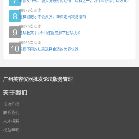
瑜伽女神式：瘦大腿最好的动作，没有之一，为什么你练了没效果？
99973
次阅读
这样减肥才不会反弹，帮你走出减肥瓶颈
99970
次阅读
足球教案丨5个训练提高脚下控球技术
99963
次阅读
根据不同的肤质选择合适的美容仪器
广州美容仪器批发论坛版务管理
论坛介绍
联系我们
人才招聘
权益申明