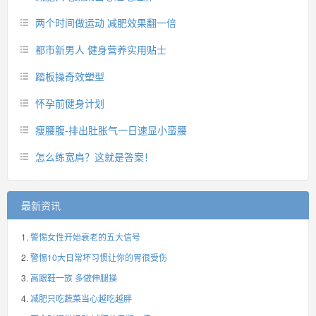
两个时间做运动 减肥效果翻一倍
都市新男人 健身营养实用贴士
踏板操奇效塑型
怀孕前健身计划
瘦腰腹-排出肚胀气一日速显小蛮腰
怎么练宽肩？这就是答案！
最新资讯
警惕女性开始衰老的五大信号
警惕10大日常坏习惯让你的胃很受伤
高跟鞋一族 多做伸腿操
减肥只吃蔬菜当心越吃越胖