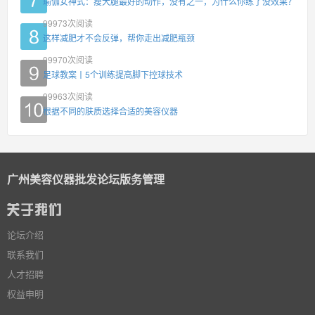
瑜伽女神式：瘦大腿最好的动作，没有之一，为什么你练了没效果？
99973
次阅读
这样减肥才不会反弹，帮你走出减肥瓶颈
99970
次阅读
足球教案丨5个训练提高脚下控球技术
99963
次阅读
根据不同的肤质选择合适的美容仪器
广州美容仪器批发论坛版务管理
论坛介绍
联系我们
人才招聘
权益申明