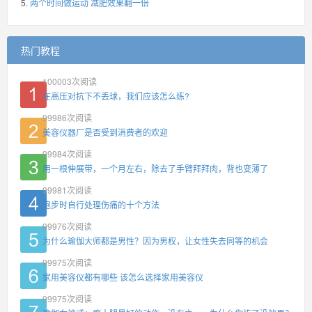
两个时间做运动 减肥效果翻一倍
热门教程
100003
次阅读
在高压对抗下不丢球，我们应该怎么练?
99986
次阅读
美容仪器厂是否受到消费者的欢迎
99984
次阅读
用一根伸展带，一个月左右，除去了手臂拜拜肉，背也变薄了
99981
次阅读
跑步时自行处理伤痛的十个方法
99976
次阅读
为什么瑜伽大师都是男性？因为男权，让女性失去同等的机会
99975
次阅读
家用美容仪都有哪些 该怎么选择家用美容仪
99975
次阅读