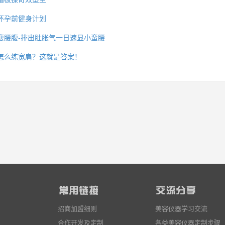
怀孕前健身计划
瘦腰腹-排出肚胀气一日速显小蛮腰
么你练了没效果？
怎么练宽肩？这就是答案！
招商加盟细则
美容仪器学习交流
合作开发及定制
各类美容仪器定制步骤