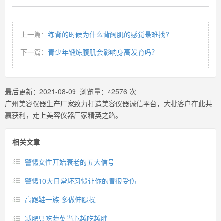
上一篇：
练背的时候为什么背阔肌的感觉最难找?
下一篇：
青少年锻炼腹肌会影响身高发育吗？
最后更新：
2021-08-09
浏览量：
42576
次
广州美容仪器生产厂家致力打造美容仪器诚信平台，大批客户在此共
赢获利，走上美容仪器厂家精英之路。
相关文章
警惕女性开始衰老的五大信号
警惕10大日常坏习惯让你的胃很受伤
高跟鞋一族 多做伸腿操
减肥只吃蔬菜当心越吃越胖