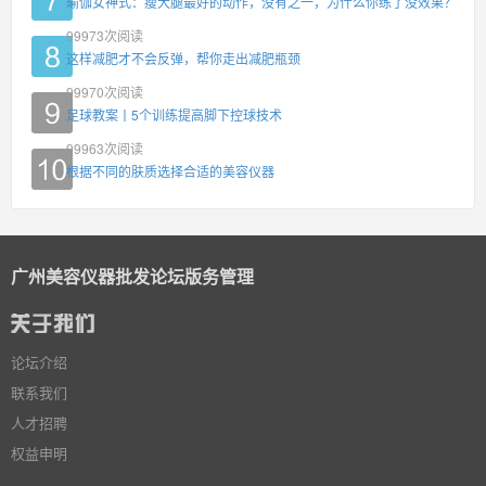
瑜伽女神式：瘦大腿最好的动作，没有之一，为什么你练了没效果？
99973
次阅读
这样减肥才不会反弹，帮你走出减肥瓶颈
99970
次阅读
足球教案丨5个训练提高脚下控球技术
99963
次阅读
根据不同的肤质选择合适的美容仪器
广州美容仪器批发论坛版务管理
论坛介绍
联系我们
人才招聘
权益申明