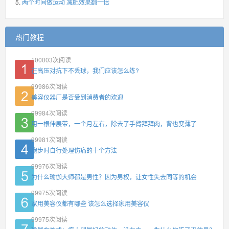
两个时间做运动 减肥效果翻一倍
热门教程
100003
次阅读
在高压对抗下不丢球，我们应该怎么练?
99986
次阅读
美容仪器厂是否受到消费者的欢迎
99984
次阅读
用一根伸展带，一个月左右，除去了手臂拜拜肉，背也变薄了
99981
次阅读
跑步时自行处理伤痛的十个方法
99976
次阅读
为什么瑜伽大师都是男性？因为男权，让女性失去同等的机会
99975
次阅读
家用美容仪都有哪些 该怎么选择家用美容仪
99975
次阅读