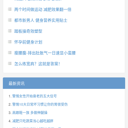
两个时间做运动 减肥效果翻一倍
都市新男人 健身营养实用贴士
踏板操奇效塑型
怀孕前健身计划
瘦腰腹-排出肚胀气一日速显小蛮腰
怎么练宽肩？这就是答案！
最新资讯
警惕女性开始衰老的五大信号
警惕10大日常坏习惯让你的胃很受伤
高跟鞋一族 多做伸腿操
减肥只吃蔬菜当心越吃越胖