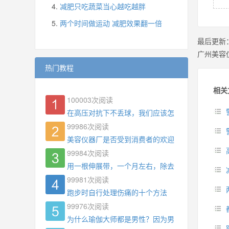
减肥只吃蔬菜当心越吃越胖
两个时间做运动 减肥效果翻一倍
最后更新
广州美容
热门教程
相关
100003
次阅读
在高压对抗下不丢球，我们应该怎么练?
99986
次阅读
美容仪器厂是否受到消费者的欢迎
99984
次阅读
用一根伸展带，一个月左右，除去了手臂拜拜肉，
99981
次阅读
跑步时自行处理伤痛的十个方法
99976
次阅读
为什么瑜伽大师都是男性？因为男权，让女性失去