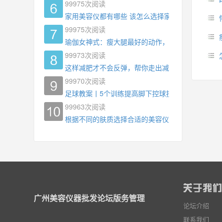
99975
次阅读
家用美容仪都有哪些 该怎么选择家用美容仪
99975
次阅读
瑜伽女神式：瘦大腿最好的动作，没有之一，为什
99973
次阅读
这样减肥才不会反弹，帮你走出减肥瓶颈
99970
次阅读
足球教案丨5个训练提高脚下控球技术
99963
次阅读
根据不同的肤质选择合适的美容仪器
广州美容仪器批发论坛版务管理
论坛介绍
联系我们