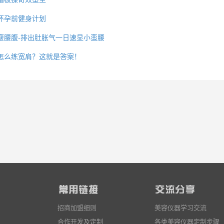
怀孕前健身计划
瘦腰腹-排出肚胀气一日速显小蛮腰
么你练了没效果？
怎么练宽肩？这就是答案！
招商加盟细则
美容仪器学习交流
合作开发及定制
各类美容仪器定制步骤