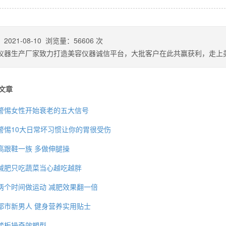
：
2021-08-10
浏览量：
56606
次
仪器生产厂家致力打造美容仪器诚信平台，大批客户在此共赢获利，走上
文章
警惕女性开始衰老的五大信号
警惕10大日常坏习惯让你的胃很受伤
高跟鞋一族 多做伸腿操
背也变薄了
减肥只吃蔬菜当心越吃越胖
两个时间做运动 减肥效果翻一倍
都市新男人 健身营养实用贴士
同等的机会
踏板操奇效塑型