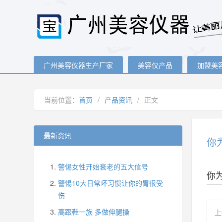
广州美容仪器生产厂家
美容仪产品
加盟美
当前位置：
首页
/
产品资讯
/
正文
最新资讯
你
警惕女性开始衰老的五大信号
你
警惕10大日常坏习惯让你的胃很受
伤
高跟鞋一族 多做伸腿操
上