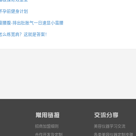
怀孕前健身计划
瘦腰腹-排出肚胀气一日速显小蛮腰
么你练了没效果？
怎么练宽肩？这就是答案！
招商加盟细则
美容仪器学习交流
合作开发及定制
各类美容仪器定制步骤