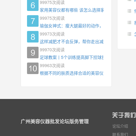
99975
次阅读
家用美容仪都有哪些 该怎么选择家用美容仪
99975
次阅读
瑜伽女神式：瘦大腿最好的动作，没有之一，为什
99973
次阅读
这样减肥才不会反弹，帮你走出减肥瓶颈
99970
次阅读
足球教案丨5个训练提高脚下控球技术
99963
次阅读
根据不同的肤质选择合适的美容仪器
广州美容仪器批发论坛版务管理
论坛介绍
联系我们