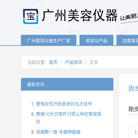
广州美容仪器生产厂家
美容仪产品
加盟美
当前位置：
首页
/
产品资讯
/
正文
最新资讯
跑
警惕女性开始衰老的五大信号
跑
警惕10大日常坏习惯让你的胃很受
伤
高跟鞋一族 多做伸腿操
上