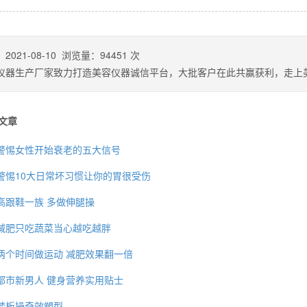
：
2021-08-10
浏览量：
94451
次
仪器生产厂家致力打造美容仪器诚信平台，大批客户在此共赢获利，走上
文章
警惕女性开始衰老的五大信号
警惕10大日常坏习惯让你的胃很受伤
高跟鞋一族 多做伸腿操
背也变薄了
减肥只吃蔬菜当心越吃越胖
两个时间做运动 减肥效果翻一倍
都市新男人 健身营养实用贴士
同等的机会
踏板操奇效塑型