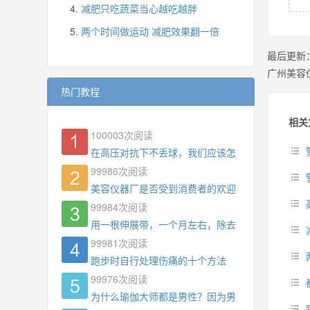
减肥只吃蔬菜当心越吃越胖
两个时间做运动 减肥效果翻一倍
最后更新
广州美容
热门教程
相关
100003
次阅读
在高压对抗下不丢球，我们应该怎么练?
99986
次阅读
美容仪器厂是否受到消费者的欢迎
99984
次阅读
用一根伸展带，一个月左右，除去了手臂拜拜肉，
99981
次阅读
跑步时自行处理伤痛的十个方法
99976
次阅读
为什么瑜伽大师都是男性？因为男权，让女性失去