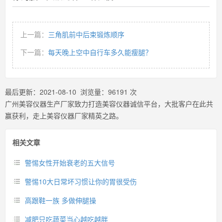
上一篇：
三角肌前中后束锻炼顺序
下一篇：
每天晚上空中自行车多久能瘦腿？
最后更新：
2021-08-10
浏览量：
96191
次
广州美容仪器生产厂家致力打造美容仪器诚信平台，大批客户在此共
赢获利，走上美容仪器厂家精英之路。
相关文章
警惕女性开始衰老的五大信号
警惕10大日常坏习惯让你的胃很受伤
高跟鞋一族 多做伸腿操
减肥只吃蔬菜当心越吃越胖