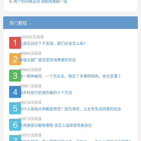
两个时间做运动 减肥效果翻一倍
热门教程
100003
次阅读
在高压对抗下不丢球，我们应该怎么练?
99986
次阅读
美容仪器厂是否受到消费者的欢迎
99984
次阅读
用一根伸展带，一个月左右，除去了手臂拜拜肉，背也变薄了
99981
次阅读
跑步时自行处理伤痛的十个方法
99976
次阅读
为什么瑜伽大师都是男性？因为男权，让女性失去同等的机会
99975
次阅读
家用美容仪都有哪些 该怎么选择家用美容仪
99975
次阅读