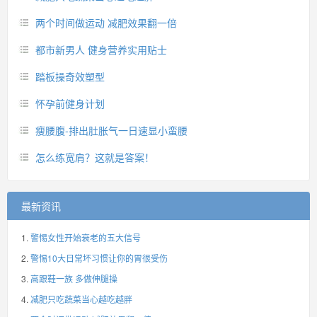
两个时间做运动 减肥效果翻一倍
都市新男人 健身营养实用贴士
踏板操奇效塑型
怀孕前健身计划
瘦腰腹-排出肚胀气一日速显小蛮腰
怎么练宽肩？这就是答案！
最新资讯
警惕女性开始衰老的五大信号
警惕10大日常坏习惯让你的胃很受伤
高跟鞋一族 多做伸腿操
减肥只吃蔬菜当心越吃越胖