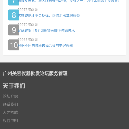
瑜伽女神式：瘦大腿最好的动作，没有之一，为什么你练了没效果？
99973
次阅读
这样减肥才不会反弹，帮你走出减肥瓶颈
99970
次阅读
足球教案丨5个训练提高脚下控球技术
99963
次阅读
根据不同的肤质选择合适的美容仪器
广州美容仪器批发论坛版务管理
论坛介绍
联系我们
人才招聘
权益申明