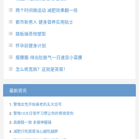
两个时间做运动 减肥效果翻一倍
都市新男人 健身营养实用贴士
踏板操奇效塑型
怀孕前健身计划
瘦腰腹-排出肚胀气一日速显小蛮腰
怎么练宽肩？这就是答案！
最新资讯
警惕女性开始衰老的五大信号
警惕10大日常坏习惯让你的胃很受伤
高跟鞋一族 多做伸腿操
减肥只吃蔬菜当心越吃越胖