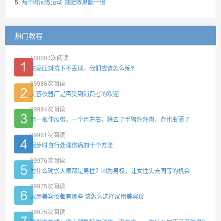
两个时间做运动 减肥效果翻一倍
热门教程
100003
次阅读
在高压对抗下不丢球，我们应该怎么练?
99986
次阅读
美容仪器厂是否受到消费者的欢迎
99984
次阅读
用一根伸展带，一个月左右，除去了手臂拜拜肉，背也变薄了
99981
次阅读
跑步时自行处理伤痛的十个方法
99976
次阅读
为什么瑜伽大师都是男性？因为男权，让女性失去同等的机会
99975
次阅读
家用美容仪都有哪些 该怎么选择家用美容仪
99975
次阅读