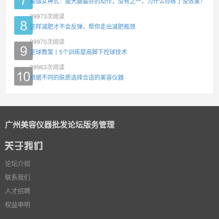
瑜伽女神式：瘦大腿最好的动作，没有之一，为什么你练了没效果？
99973
次阅读
这样减肥才不会反弹，帮你走出减肥瓶颈
99970
次阅读
足球教案丨5个训练提高脚下控球技术
99963
次阅读
根据不同的肤质选择合适的美容仪器
广州美容仪器批发论坛版务管理
论坛介绍
联系我们
人才招聘
权益申明