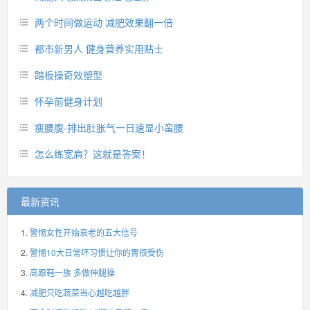
两个时间做运动 减肥效果翻一倍
都市新男人 健身营养实用贴士
踏板操奇效塑型
怀孕前健身计划
瘦腰腹-排出肚胀气一日速显小蛮腰
怎么练宽肩？这就是答案！
最新资讯
警惕女性开始衰老的五大信号
警惕10大日常坏习惯让你的胃很受伤
高跟鞋一族 多做伸腿操
减肥只吃蔬菜当心越吃越胖