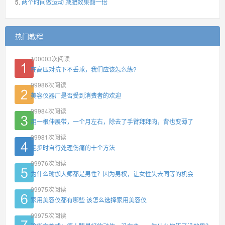
两个时间做运动 减肥效果翻一倍
热门教程
100003
次阅读
在高压对抗下不丢球，我们应该怎么练?
99986
次阅读
美容仪器厂是否受到消费者的欢迎
99984
次阅读
用一根伸展带，一个月左右，除去了手臂拜拜肉，背也变薄了
99981
次阅读
跑步时自行处理伤痛的十个方法
99976
次阅读
为什么瑜伽大师都是男性？因为男权，让女性失去同等的机会
99975
次阅读
家用美容仪都有哪些 该怎么选择家用美容仪
99975
次阅读