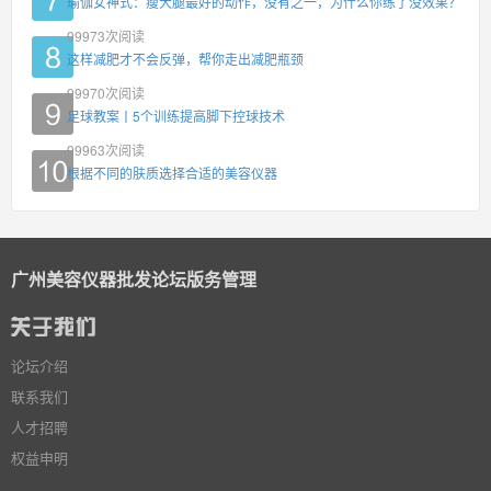
瑜伽女神式：瘦大腿最好的动作，没有之一，为什么你练了没效果？
99973
次阅读
这样减肥才不会反弹，帮你走出减肥瓶颈
99970
次阅读
足球教案丨5个训练提高脚下控球技术
99963
次阅读
根据不同的肤质选择合适的美容仪器
广州美容仪器批发论坛版务管理
论坛介绍
联系我们
人才招聘
权益申明