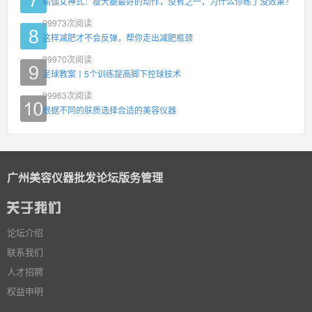
瑜伽女神式：瘦大腿最好的动作，没有之一，为什么你练了没效果？
99973
次阅读
这样减肥才不会反弹，帮你走出减肥瓶颈
99970
次阅读
足球教案丨5个训练提高脚下控球技术
99963
次阅读
根据不同的肤质选择合适的美容仪器
广州美容仪器批发论坛版务管理
论坛介绍
联系我们
人才招聘
权益申明