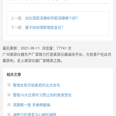
上一篇：
对比宽距深蹲和窄距深蹲哪个好？
下一篇：
瘦子如何增胖增肌变壮？
最后更新：
2021-08-11
浏览量：
77741
次
广州美容仪器生产厂家致力打造美容仪器诚信平台，大批客户在此共
赢获利，走上美容仪器厂家精英之路。
相关文章
警惕女性开始衰老的五大信号
警惕10大日常坏习惯让你的胃很受伤
高跟鞋一族 多做伸腿操
减肥只吃蔬菜当心越吃越胖