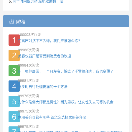
两个时间做运动 减肥效果翻一倍
热门教程
100003
次阅读
在高压对抗下不丢球，我们应该怎么练?
99986
次阅读
美容仪器厂是否受到消费者的欢迎
99984
次阅读
用一根伸展带，一个月左右，除去了手臂拜拜肉，背也变薄了
99981
次阅读
跑步时自行处理伤痛的十个方法
99976
次阅读
为什么瑜伽大师都是男性？因为男权，让女性失去同等的机会
99975
次阅读
家用美容仪都有哪些 该怎么选择家用美容仪
99975
次阅读