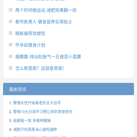
两个时间做运动 减肥效果翻一倍
都市新男人 健身营养实用贴士
踏板操奇效塑型
怀孕前健身计划
瘦腰腹-排出肚胀气一日速显小蛮腰
怎么练宽肩？这就是答案！
最新资讯
警惕女性开始衰老的五大信号
警惕10大日常坏习惯让你的胃很受伤
高跟鞋一族 多做伸腿操
减肥只吃蔬菜当心越吃越胖