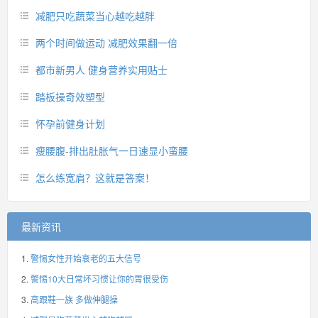
减肥只吃蔬菜当心越吃越胖
两个时间做运动 减肥效果翻一倍
都市新男人 健身营养实用贴士
踏板操奇效塑型
怀孕前健身计划
瘦腰腹-排出肚胀气一日速显小蛮腰
怎么练宽肩？这就是答案！
最新资讯
警惕女性开始衰老的五大信号
警惕10大日常坏习惯让你的胃很受伤
高跟鞋一族 多做伸腿操