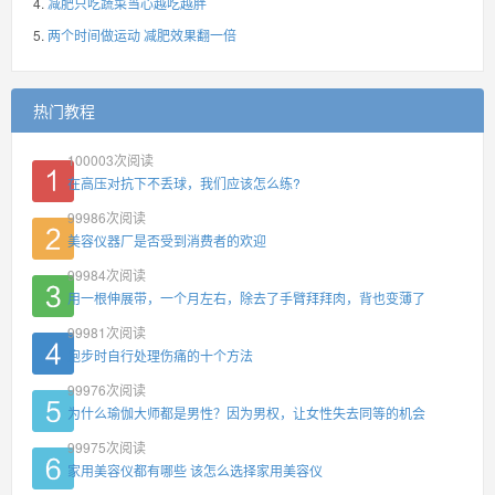
减肥只吃蔬菜当心越吃越胖
两个时间做运动 减肥效果翻一倍
热门教程
100003
次阅读
在高压对抗下不丢球，我们应该怎么练?
99986
次阅读
美容仪器厂是否受到消费者的欢迎
99984
次阅读
用一根伸展带，一个月左右，除去了手臂拜拜肉，背也变薄了
99981
次阅读
跑步时自行处理伤痛的十个方法
99976
次阅读
为什么瑜伽大师都是男性？因为男权，让女性失去同等的机会
99975
次阅读
家用美容仪都有哪些 该怎么选择家用美容仪