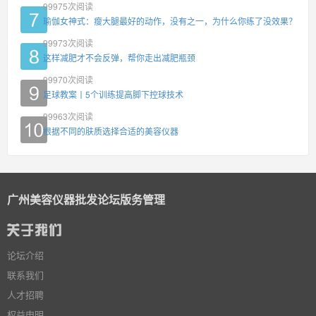
99975
次阅读
瑜伽女神式：瘦大腿最好的动作，没有之一，为什么你练了没效果？
99973
次阅读
这样减肥才不会反弹，帮你走出减肥瓶颈
99970
次阅读
足球教案丨5个训练提高脚下控球技术
99963
次阅读
根据不同的肤质选择合适的美容仪器
广州美容仪器批发论坛版务管理
论坛介绍
联系我们
人才招聘
权益申明