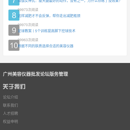
瑜伽女神式：瘦大腿最好的动作，没有之一，为什么你练了没效果？
99973
次阅读
这样减肥才不会反弹，帮你走出减肥瓶颈
99970
次阅读
足球教案丨5个训练提高脚下控球技术
99963
次阅读
根据不同的肤质选择合适的美容仪器
广州美容仪器批发论坛版务管理
论坛介绍
联系我们
人才招聘
权益申明