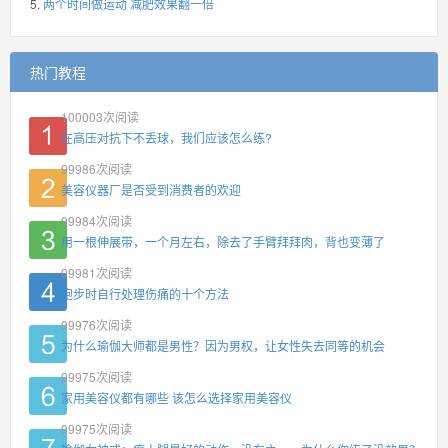
两个时间做运动 减肥效果翻一倍
热门教程
100003
次阅读
在高压对抗下不丢球，我们应该怎么练?
99986
次阅读
美容仪器厂是否受到消费者的欢迎
99984
次阅读
用一根伸展带，一个月左右，除去了手臂拜拜肉，背也变薄了
99981
次阅读
跑步时自行处理伤痛的十个方法
99976
次阅读
为什么瑜伽大师都是男性？因为男权，让女性失去同等的机会
99975
次阅读
家用美容仪都有哪些 该怎么选择家用美容仪
99975
次阅读