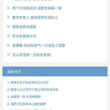
两个时间做运动 减肥效果翻一倍
都市新男人 健身营养实用贴士
踏板操奇效塑型
怀孕前健身计划
瘦腰腹-排出肚胀气一日速显小蛮腰
怎么练宽肩？这就是答案！
最新资讯
警惕女性开始衰老的五大信号
警惕10大日常坏习惯让你的胃很受伤
高跟鞋一族 多做伸腿操
减肥只吃蔬菜当心越吃越胖