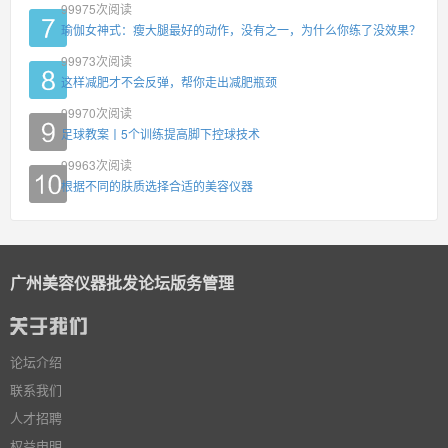
99975
次阅读
瑜伽女神式：瘦大腿最好的动作，没有之一，为什么你练了没效果？
99973
次阅读
这样减肥才不会反弹，帮你走出减肥瓶颈
99970
次阅读
足球教案丨5个训练提高脚下控球技术
99963
次阅读
根据不同的肤质选择合适的美容仪器
广州美容仪器批发论坛版务管理
论坛介绍
联系我们
人才招聘
权益申明