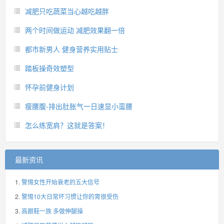
减肥只吃蔬菜当心越吃越胖
两个时间做运动 减肥效果翻一倍
都市新男人 健身营养实用贴士
踏板操奇效塑型
怀孕前健身计划
瘦腰腹-排出肚胀气一日速显小蛮腰
怎么练宽肩？这就是答案！
最新资讯
警惕女性开始衰老的五大信号
警惕10大日常坏习惯让你的胃很受伤
高跟鞋一族 多做伸腿操