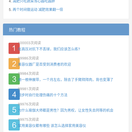
减肥只吃蔬菜当心越吃越胖
两个时间做运动 减肥效果翻一倍
热门教程
100003
次阅读
在高压对抗下不丢球，我们应该怎么练?
99986
次阅读
美容仪器厂是否受到消费者的欢迎
99984
次阅读
用一根伸展带，一个月左右，除去了手臂拜拜肉，背也变薄了
99981
次阅读
跑步时自行处理伤痛的十个方法
99976
次阅读
为什么瑜伽大师都是男性？因为男权，让女性失去同等的机会
99975
次阅读
家用美容仪都有哪些 该怎么选择家用美容仪