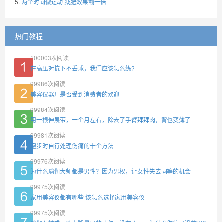
两个时间做运动 减肥效果翻一倍
热门教程
100003
次阅读
在高压对抗下不丢球，我们应该怎么练?
99986
次阅读
美容仪器厂是否受到消费者的欢迎
99984
次阅读
用一根伸展带，一个月左右，除去了手臂拜拜肉，背也变薄了
99981
次阅读
跑步时自行处理伤痛的十个方法
99976
次阅读
为什么瑜伽大师都是男性？因为男权，让女性失去同等的机会
99975
次阅读
家用美容仪都有哪些 该怎么选择家用美容仪
99975
次阅读