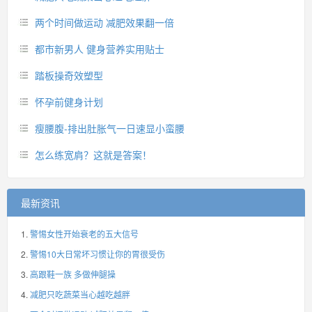
两个时间做运动 减肥效果翻一倍
都市新男人 健身营养实用贴士
踏板操奇效塑型
怀孕前健身计划
瘦腰腹-排出肚胀气一日速显小蛮腰
怎么练宽肩？这就是答案！
最新资讯
警惕女性开始衰老的五大信号
警惕10大日常坏习惯让你的胃很受伤
高跟鞋一族 多做伸腿操
减肥只吃蔬菜当心越吃越胖