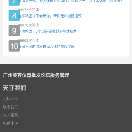
瑜伽女神式：瘦大腿最好的动作，没有之一，为什么你练了没效果？
99973
次阅读
这样减肥才不会反弹，帮你走出减肥瓶颈
99970
次阅读
足球教案丨5个训练提高脚下控球技术
99963
次阅读
根据不同的肤质选择合适的美容仪器
广州美容仪器批发论坛版务管理
论坛介绍
联系我们
人才招聘
权益申明