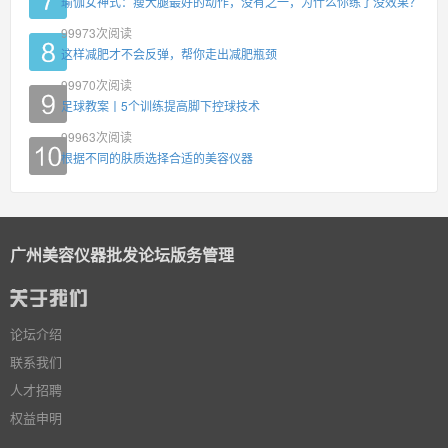
瑜伽女神式：瘦大腿最好的动作，没有之一，为什么你练了没效果？
99973
次阅读
这样减肥才不会反弹，帮你走出减肥瓶颈
99970
次阅读
足球教案丨5个训练提高脚下控球技术
99963
次阅读
根据不同的肤质选择合适的美容仪器
广州美容仪器批发论坛版务管理
论坛介绍
联系我们
人才招聘
权益申明