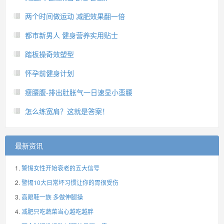
两个时间做运动 减肥效果翻一倍
都市新男人 健身营养实用贴士
踏板操奇效塑型
怀孕前健身计划
瘦腰腹-排出肚胀气一日速显小蛮腰
怎么练宽肩？这就是答案！
最新资讯
警惕女性开始衰老的五大信号
警惕10大日常坏习惯让你的胃很受伤
高跟鞋一族 多做伸腿操
减肥只吃蔬菜当心越吃越胖