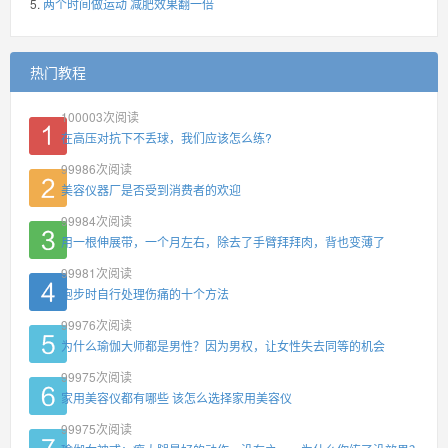
两个时间做运动 减肥效果翻一倍
热门教程
100003
次阅读
在高压对抗下不丢球，我们应该怎么练?
99986
次阅读
美容仪器厂是否受到消费者的欢迎
99984
次阅读
用一根伸展带，一个月左右，除去了手臂拜拜肉，背也变薄了
99981
次阅读
跑步时自行处理伤痛的十个方法
99976
次阅读
为什么瑜伽大师都是男性？因为男权，让女性失去同等的机会
99975
次阅读
家用美容仪都有哪些 该怎么选择家用美容仪
99975
次阅读